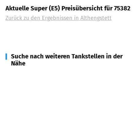
Aktuelle Super (E5) Preisübersicht für 75382
Zurück zu den Ergebnissen in
Althengstett
Suche nach weiteren Tankstellen in der
Nähe
75397
Simmozheim
(
2,8
km Entfernung)
75365
Calw
(
4,3
km Entfernung)
75395
Ostelsheim
(
4,5
km Entfernung)
75391
Gechingen
(
5,1
km Entfernung)
75378
Bad Liebenzell
(
6,1
km Entfernung)
71263
Weil der Stadt
(
6,7
km Entfernung)