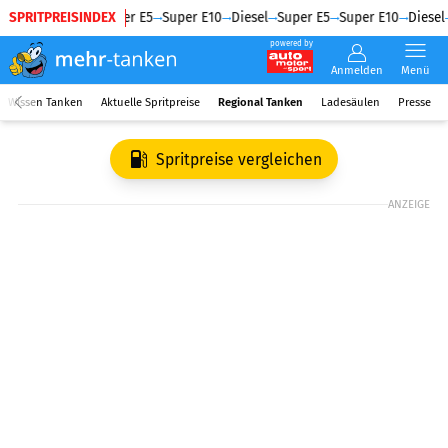
SPRITPREISINDEX
Diesel
Super E5
Super E10
Diesel
Super E5
Super E10
Diesel
powered by
Anmelden
Menü
Wissen Tanken
Aktuelle Spritpreise
Regional Tanken
Ladesäulen
Presse
Spritpreise vergleichen
ANZEIGE