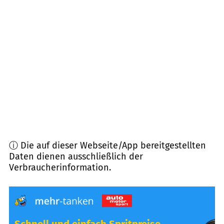
75242
Neuhausen
(
8,8
km Entfernung)
71120
Grafenau
(
8,9
km Entfernung)
71134
Aidlingen
(
8,9
km Entfernung)
75392
Deckenpfronn
(
9,4
km Entfernung)
ⓘ Die auf dieser Webseite/App bereitgestellten
Daten dienen ausschließlich der
Verbraucherinformation.
Schnell und einfach Spritpreise