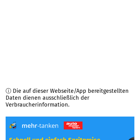
71154
Nufringen
(
8,4
km Entfernung)
71126
Gäufelden
(
8,4
km Entfernung)
72074
Tübingen
(
9,3
km Entfernung)
72072
Tübingen
(
9,7
km Entfernung)
ⓘ Die auf dieser Webseite/App bereitgestellten
Daten dienen ausschließlich der
Verbraucherinformation.
Schnell und einfach Spritpreise