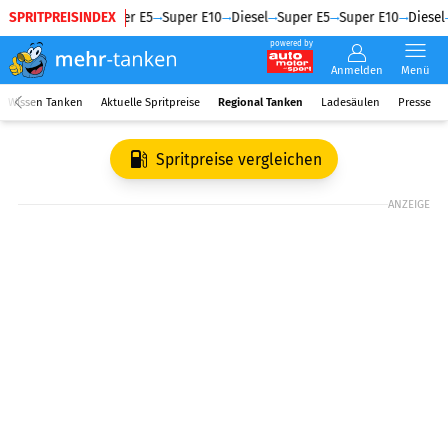
SPRITPREISINDEX
Diesel
Super E5
Super E10
Diesel
Super E5
Super E10
Diesel
powered by
Anmelden
Menü
Wissen Tanken
Aktuelle Spritpreise
Regional Tanken
Ladesäulen
Presse
Spritpreise vergleichen
ANZEIGE