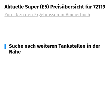
Aktuelle Super (E5) Preisübersicht für 72119
Zurück zu den Ergebnissen in
Ammerbuch
Suche nach weiteren Tankstellen in der
Nähe
72070
Tübingen
(
5,3
km Entfernung)
72108
Rottenburg am Neckar
(
6,1
km Entfernung)
72076
Tübingen
(
6,6
km Entfernung)
71155
Altdorf
(
6,7
km Entfernung)
71157
Hildrizhausen
(
6,8
km Entfernung)
71083
Herrenberg
(
7,8
km Entfernung)