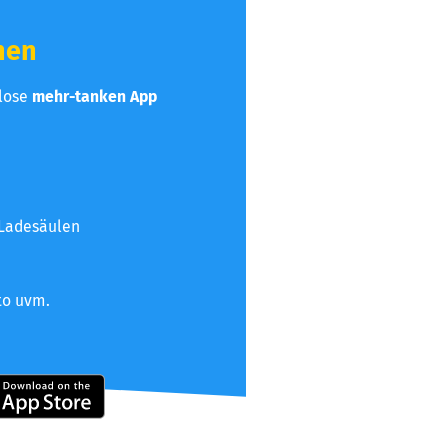
hen
nlose
mehr-tanken App
 Ladesäulen
to uvm.