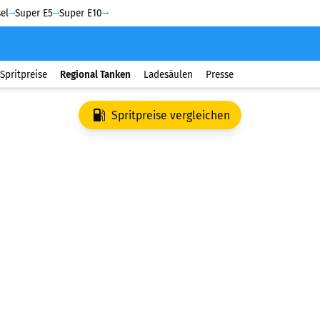
el
Super E5
Super E10
Spritpreise
Regional Tanken
Ladesäulen
Presse
Spritpreise vergleichen