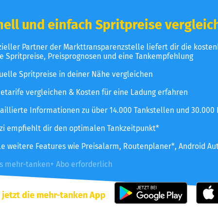
ell und einfach Spritpreise vergleic
izieller Partner der Markttransparenzstelle liefert dir die koste
le Spritpreise, Preisprognosen und eine Tankempfehlung
uelle Spritpreise in deiner Nähe vergleichen
etarife vergleichen & Kosten für eine Ladung erfahren
aillierte Informationen zu über 14.000 Tankstellen und 30.000
zzi empfiehlt dir den optimalen Tankzeitpunkt*
le weitere Features wie Preisalarm, Routenplaner*, Android Au
es mehr-tanken+ Abo erforderlich
 jetzt die mehr-tanken App