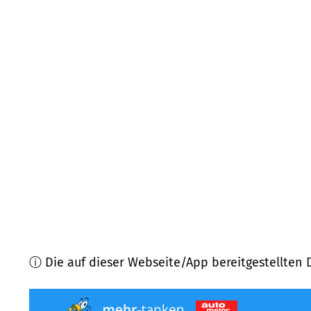
77770
Durbach
(
8,4
km Entfernung)
77654
Offenburg
(
8,6
km Entfernung)
77694
Kehl
(
9,8
km Entfernung)
77855
Achern (Abweichung Exklaven)
(
10,0
km Ent
77876
Kappelrodeck
(
10,4
km Entfernung)
77656
Offenburg
(
10,8
km Entfernung)
ⓘ Die auf dieser Webseite/App bereitgestellten 