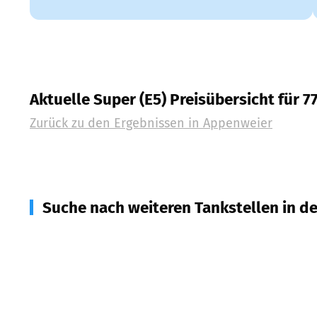
Aktuelle Super (E5) Preisübersicht für 7
Zurück zu den Ergebnissen in
Appenweier
Suche nach weiteren Tankstellen in d
77871
Renchen
(
5,0
km Entfernung)
77731
Willstätt
(
6,2
km Entfernung)
77652
Offenburg
(
6,2
km Entfernung)
77704
Oberkirch
(
7,3
km Entfernung)