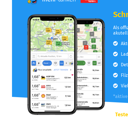
Schn
Als off
akutel
Akt
Lad
Det
Fli
Vie
*aktiv
Teste