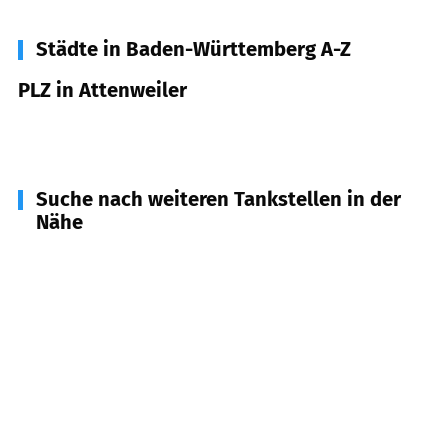
Städte in Baden-Württemberg A-Z
PLZ in Attenweiler
88448
Attenweiler
Suche nach weiteren Tankstellen in der
Nähe
89613
Oberstadion
(
4,2
km Entfernung)
88524
Uttenweiler
(
6,0
km Entfernung)
89619
Unterstadion
(
6,6
km Entfernung)
88447
Warthausen
(
7,1
km Entfernung)
89607
Emerkingen
(
7,2
km Entfernung)
88433
Schemmerhofen
(
7,2
km Entfernung)