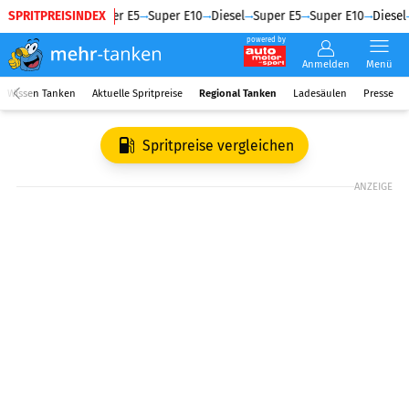
SPRITPREISINDEX
Diesel
Super E5
Super E10
Diesel
Super E5
Super E10
Diesel
powered by
Anmelden
Menü
Wissen Tanken
Aktuelle Spritpreise
Regional Tanken
Ladesäulen
Presse
Spritpreise vergleichen
ANZEIGE