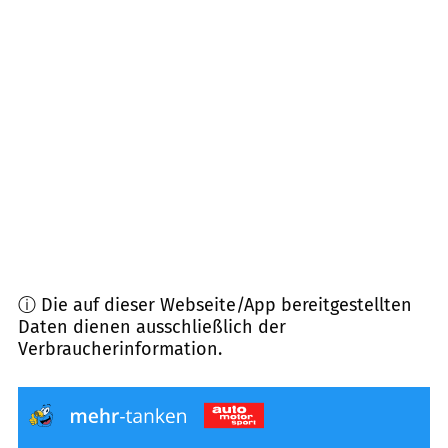
88441
Mittelbiberach
(
8,7
km Entfernung)
88422
Bad Buchau
(
9,3
km Entfernung)
89597
Munderkingen
(
9,4
km Entfernung)
88400
Biberach an der Riß
(
9,6
km Entfernung)
ⓘ Die auf dieser Webseite/App bereitgestellten
Daten dienen ausschließlich der
Verbraucherinformation.