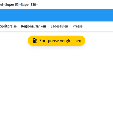
el
Super E5
Super E10
Spritpreise
Regional Tanken
Ladesäulen
Presse
Spritpreise vergleichen