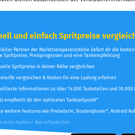
ell und einfach Spritpreise vergleic
izieller Partner der Markttransparenzstelle liefert dir die koste
le Spritpreise, Preisprognosen und eine Tankempfehlung
uelle Spritpreise in deiner Nähe vergleichen
etarife vergleichen & Kosten für eine Ladung erfahren
aillierte Informationen zu über 14.000 Tankstellen und 30.000
zzi empfiehlt dir den optimalen Tankzeitpunkt*
le weitere Features wie Preisalarm, Routenplaner*, Android Au
es mehr-tanken+ Abo erforderlich