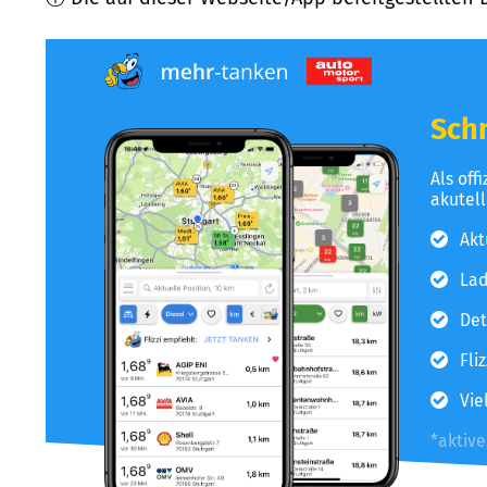
Schn
Als off
akutel
Akt
Lad
Det
Fli
Vie
*aktiv