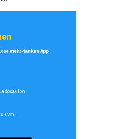
hen
nlose
mehr-tanken App
 Ladesäulen
to uvm.