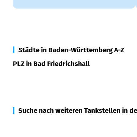
Städte in Baden-Württemberg A-Z
PLZ in Bad Friedrichshall
74177
Bad Friedrichshall
Suche nach weiteren Tankstellen in d
74254
Offenau
(
3,5
km Entfernung)
74229
Oedheim
(
3,5
km Entfernung)