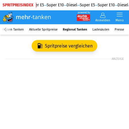
SPRITPREISINDEX
Diesel
Super E5
Super E10
Diesel
Super E5
Super E10
Diesel
powered by
Anmelden
Menü
Wissen Tanken
Aktuelle Spritpreise
Regional Tanken
Ladesäulen
Presse
Spritpreise vergleichen
ANZEIGE