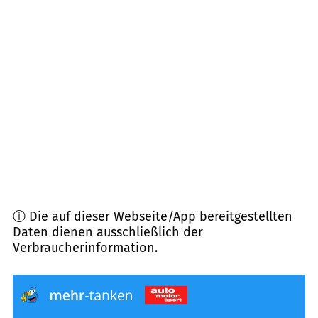
88299
Leutkirch im Allgäu
(
13,6
km Entfernung)
88368
Bergatreute
(
13,6
km Entfernung)
88353
Kißlegg
(
13,8
km Entfernung)
87763
Lautrach
(
15,0
km Entfernung)
ⓘ Die auf dieser Webseite/App bereitgestellten
Daten dienen ausschließlich der
Verbraucherinformation.