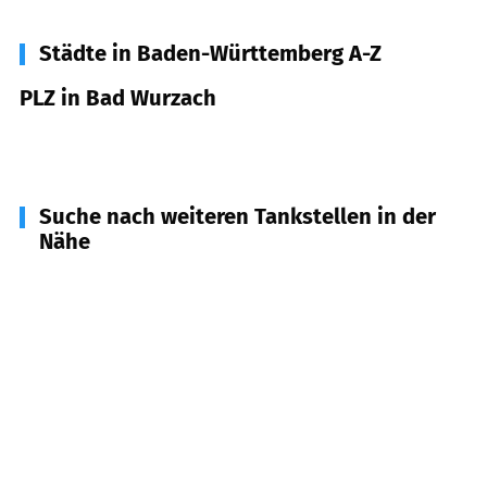
Städte in Baden-Württemberg A-Z
PLZ in Bad Wurzach
88410
Bad Wurzach
Suche nach weiteren Tankstellen in der
Nähe
88436
Eberhardzell
(
10,6
km Entfernung)
88317
Aichstetten
(
11,4
km Entfernung)
88430
Rot an der Rot
(
11,5
km Entfernung)
88319
Aitrach
(
11,7
km Entfernung)
88339
Bad Waldsee
(
11,9
km Entfernung)
88364
Wolfegg
(
12,8
km Entfernung)