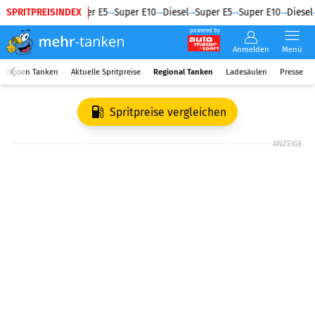
SPRITPREISINDEX
Diesel
Super E5
Super E10
Diesel
Super E5
Super E10
Diesel
powered by
Anmelden
Menü
Wissen Tanken
Aktuelle Spritpreise
Regional Tanken
Ladesäulen
Presse
Spritpreise vergleichen
ANZEIGE