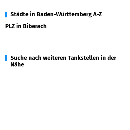
Städte in Baden-Württemberg A-Z
PLZ in Biberach
77781
Biberach
Suche nach weiteren Tankstellen in der
Nähe
77790
Steinach
(
5,3
km Entfernung)
77736
Zell am Harmersbach
(
5,5
km Entfernung)
77960
Seelbach
(
5,9
km Entfernung)
77716
Fischerbach, Haslach, Hofstetten
(
8,2
km
Entfernung)
77791
Berghaupten
(
8,2
km Entfernung)