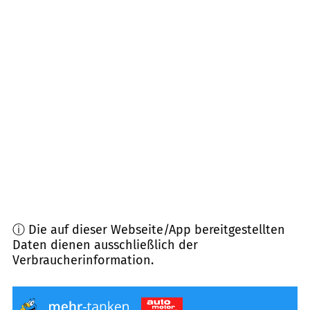
77723
Gengenbach
(
8,4
km Entfernung)
77948
Friesenheim
(
10,0
km Entfernung)
77978
Schuttertal
(
10,0
km Entfernung)
77933
Lahr/Schwarzwald
(
10,3
km Entfernung)
77787
Nordrach
(
11,6
km Entfernung)
ⓘ Die auf dieser Webseite/App bereitgestellten
Daten dienen ausschließlich der
Verbraucherinformation.