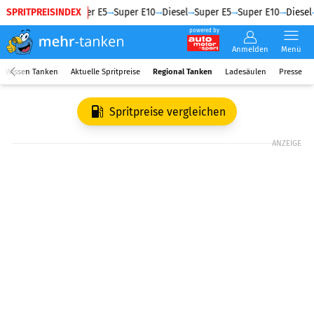
SPRITPREISINDEX
Diesel
Super E5
Super E10
Diesel
Super E5
Super E10
Diesel
powered by
Anmelden
Menü
Wissen Tanken
Aktuelle Spritpreise
Regional Tanken
Ladesäulen
Presse
Spritpreise vergleichen
ANZEIGE