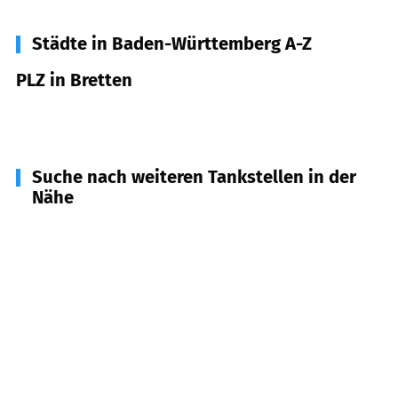
Städte in Baden-Württemberg A-Z
PLZ in Bretten
75015
Bretten
Suche nach weiteren Tankstellen in der
Nähe
75053
Gondelsheim
(
4,5
km Entfernung)
75438
Knittlingen
(
5,9
km Entfernung)
75038
Oberderdingen
(
7,1
km Entfernung)
75045
Walzbachtal
(
7,8
km Entfernung)
75245
Neulingen
(
8,4
km Entfernung)
75248
Ölbronn-Dürrn
(
9,1
km Entfernung)