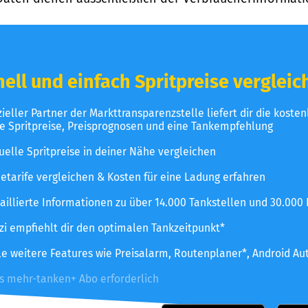
ell und einfach Spritpreise vergleic
izieller Partner der Markttransparenzstelle liefert dir die koste
le Spritpreise, Preisprognosen und eine Tankempfehlung
uelle Spritpreise in deiner Nähe vergleichen
etarife vergleichen & Kosten für eine Ladung erfahren
aillierte Informationen zu über 14.000 Tankstellen und 30.000
zzi empfiehlt dir den optimalen Tankzeitpunkt*
le weitere Features wie Preisalarm, Routenplaner*, Android Au
es mehr-tanken+ Abo erforderlich