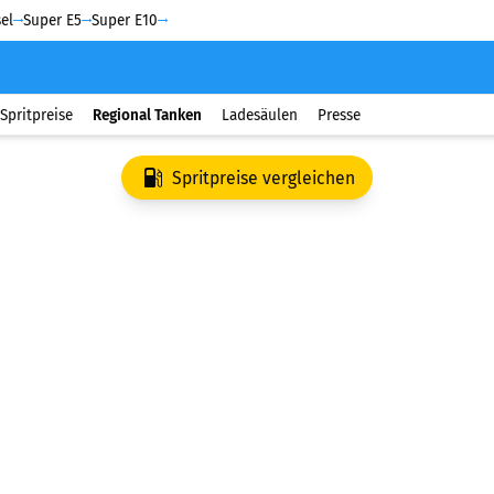
el
Super E5
Super E10
Spritpreise
Regional Tanken
Ladesäulen
Presse
Spritpreise vergleichen