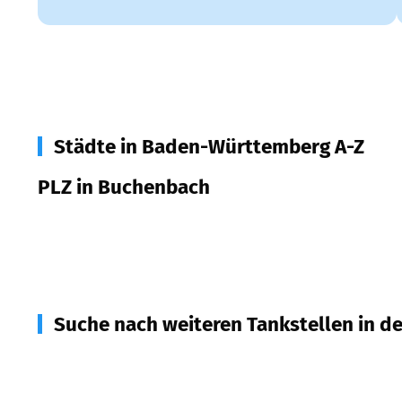
Städte in Baden-Württemberg A-Z
PLZ in Buchenbach
79256
Buchenbach
Suche nach weiteren Tankstellen in d
79874
Breitnau
(
5,5
km Entfernung)
79252
Stegen
(
5,7
km Entfernung)