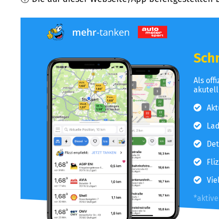
Schn
Als off
akutel
Akt
Lad
Det
Fli
Vie
*aktiv