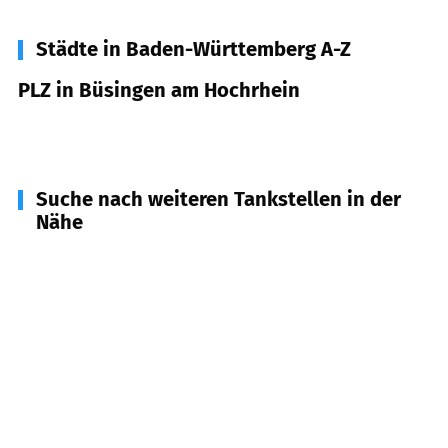
Städte in Baden-Württemberg A-Z
PLZ in Büsingen am Hochrhein
78266
Büsingen am Hochrhein
Suche nach weiteren Tankstellen in der
Nähe
78262
Gailingen am Hochrhein
(
5,8
km
Entfernung)
78244
Gottmadingen
(
6,2
km Entfernung)
79798
Jestetten
(
10,2
km Entfernung)
78247
Hilzingen
(
10,4
km Entfernung)
78239
Rielasingen-Worblingen
(
12,0
km