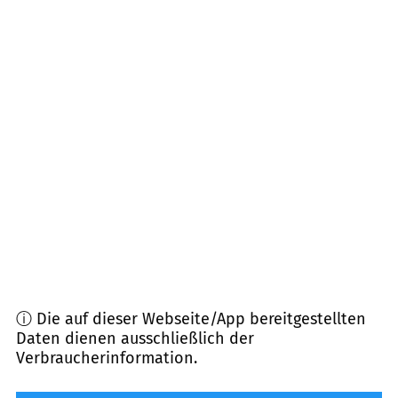
Entfernung)
79807
Lottstetten
(
12,0
km Entfernung)
78250
Tengen
(
13,0
km Entfernung)
78224
Singen
(
15,1
km Entfernung)
78337
Öhningen
(
16,1
km Entfernung)
79802
Dettighofen
(
16,4
km Entfernung)
ⓘ Die auf dieser Webseite/App bereitgestellten
Daten dienen ausschließlich der
Verbraucherinformation.