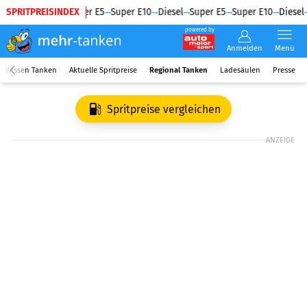
SPRITPREISINDEX
Diesel
Super E5
Super E10
Diesel
Super E5
Super E10
Diesel
powered by
Anmelden
Menü
Wissen Tanken
Aktuelle Spritpreise
Regional Tanken
Ladesäulen
Presse
Spritpreise vergleichen
ANZEIGE