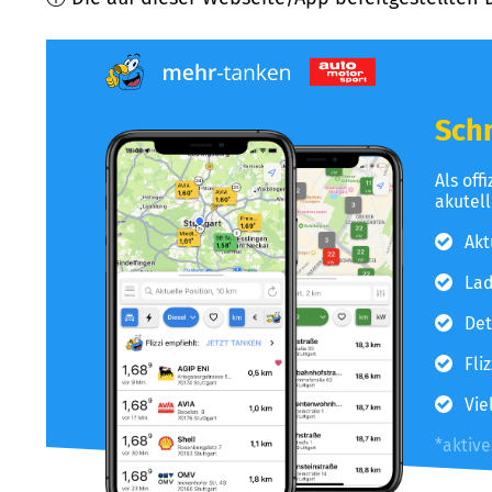
Schn
Als off
akutel
Akt
Lad
Det
Fli
Vie
*aktiv