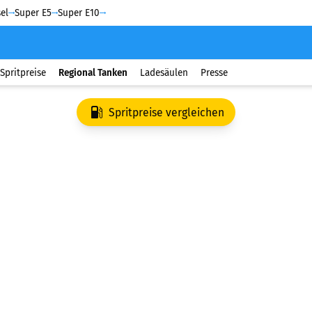
el
Super E5
Super E10
Spritpreise
Regional Tanken
Ladesäulen
Presse
Spritpreise vergleichen