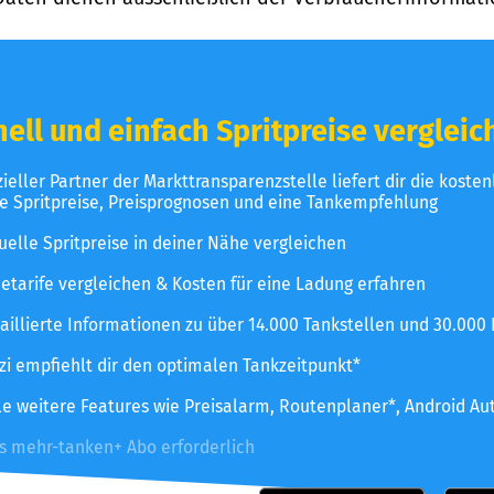
ell und einfach Spritpreise vergleic
izieller Partner der Markttransparenzstelle liefert dir die koste
le Spritpreise, Preisprognosen und eine Tankempfehlung
uelle Spritpreise in deiner Nähe vergleichen
etarife vergleichen & Kosten für eine Ladung erfahren
aillierte Informationen zu über 14.000 Tankstellen und 30.000
zzi empfiehlt dir den optimalen Tankzeitpunkt*
le weitere Features wie Preisalarm, Routenplaner*, Android Au
es mehr-tanken+ Abo erforderlich