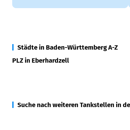
Städte in Baden-Württemberg A-Z
PLZ in Eberhardzell
88436
Eberhardzell
Suche nach weiteren Tankstellen in d
88454
Hochdorf
(
5,0
km Entfernung)
88444
Ummendorf
(
7,2
km Entfernung)