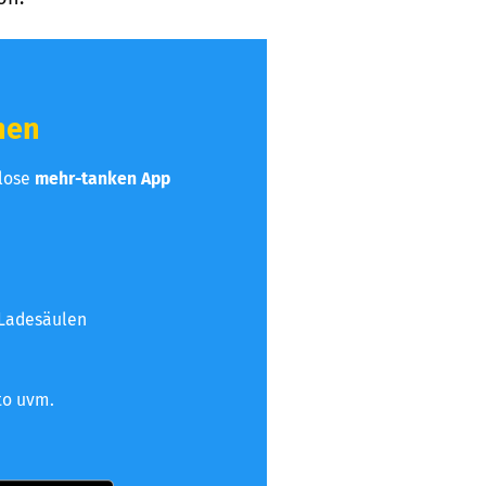
hen
nlose
mehr-tanken App
 Ladesäulen
to uvm.