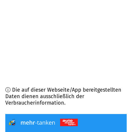
79539
Lörrach
(
5,2
km Entfernung)
79599
Wittlingen
(
5,4
km Entfernung)
79540
Lörrach
(
6,6
km Entfernung)
79541
Lörrach
(
7,6
km Entfernung)
ⓘ Die auf dieser Webseite/App bereitgestellten
Daten dienen ausschließlich der
Verbraucherinformation.