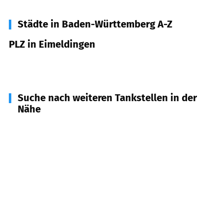
Städte in Baden-Württemberg A-Z
PLZ in Eimeldingen
79591
Eimeldingen
Suche nach weiteren Tankstellen in der
Nähe
79595
Rümmingen
(
2,0
km Entfernung)
79589
Binzen
(
2,1
km Entfernung)
79592
Fischingen
(
2,1
km Entfernung)
79576
Weil am Rhein
(
3,2
km Entfernung)
79597
Schallbach
(
3,7
km Entfernung)
79588
Efringen-Kirchen
(
4,8
km Entfernung)