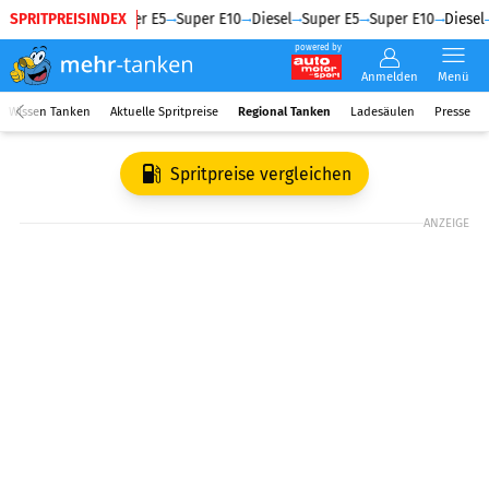
SPRITPREISINDEX
Diesel
Super E5
Super E10
Diesel
Super E5
Super E10
Diesel
powered by
Anmelden
Menü
Wissen Tanken
Aktuelle Spritpreise
Regional Tanken
Ladesäulen
Presse
Spritpreise vergleichen
ANZEIGE