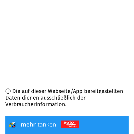
75339
Höfen an der Enz
(
6,5
km Entfernung)
75172
Pforzheim
(
7,2
km Entfernung)
75181
Pforzheim
(
7,5
km Entfernung)
75179
Pforzheim
(
7,8
km Entfernung)
ⓘ Die auf dieser Webseite/App bereitgestellten
Daten dienen ausschließlich der
Verbraucherinformation.