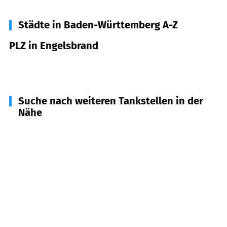
Städte in Baden-Württemberg A-Z
PLZ in Engelsbrand
75331
Engelsbrand
Suche nach weiteren Tankstellen in der
Nähe
75180
Pforzheim
(
3,1
km Entfernung)
75399
Unterreichenbach
(
3,2
km Entfernung)
75328
Schömberg
(
3,9
km Entfernung)
75217
Birkenfeld
(
5,7
km Entfernung)
75173
Pforzheim
(
6,0
km Entfernung)
75305
Neuenbürg
(
6,1
km Entfernung)