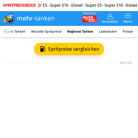
SPRITPREISINDEX
Diesel
Super E5
Super E10
Diesel
Super E5
Super E10
Diesel
powered by
Anmelden
Menü
Wissen Tanken
Aktuelle Spritpreise
Regional Tanken
Ladesäulen
Presse
Spritpreise vergleichen
ANZEIGE