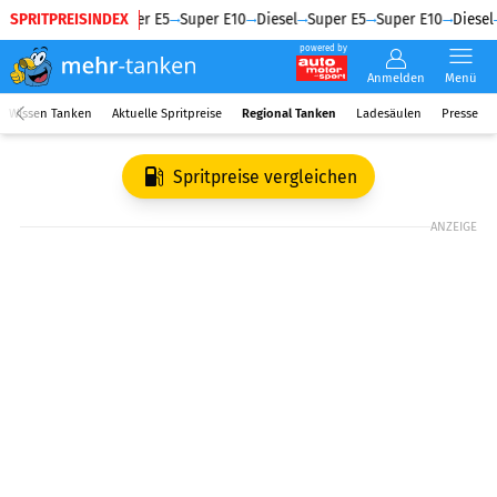
SPRITPREISINDEX
Diesel
Super E5
Super E10
Diesel
Super E5
Super E10
Diesel
powered by
Anmelden
Menü
Wissen Tanken
Aktuelle Spritpreise
Regional Tanken
Ladesäulen
Presse
Spritpreise vergleichen
ANZEIGE