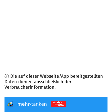
78187
Geisingen
(
10,2
km Entfernung)
78253
Eigeltingen
(
10,7
km Entfernung)
78576
Emmingen-Liptingen
(
10,9
km Entfernung)
78359
Orsingen-Nenzingen
(
12,4
km Entfernung)
ⓘ Die auf dieser Webseite/App bereitgestellten
Daten dienen ausschließlich der
Verbraucherinformation.