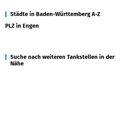
Städte in Baden-Württemberg A-Z
PLZ in Engen
78234
Engen
Suche nach weiteren Tankstellen in der
Nähe
78259
Mühlhausen-Ehingen
(
5,6
km Entfernung)
78267
Aach
(
6,8
km Entfernung)
78269
Volkertshausen
(
8,4
km Entfernung)
78250
Tengen
(
8,9
km Entfernung)
78247
Hilzingen
(
9,1
km Entfernung)
78194
Immendingen
(
9,3
km Entfernung)