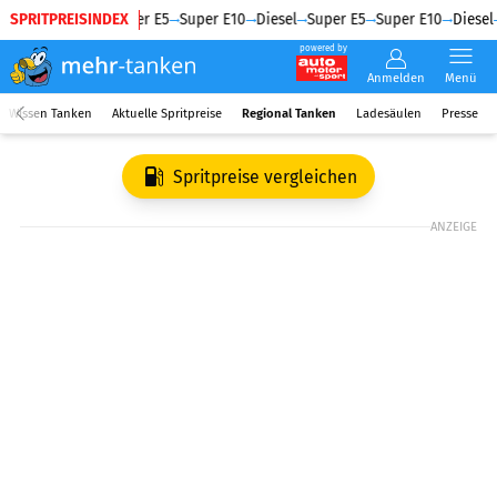
SPRITPREISINDEX
Diesel
Super E5
Super E10
Diesel
Super E5
Super E10
Diesel
powered by
Anmelden
Menü
Wissen Tanken
Aktuelle Spritpreise
Regional Tanken
Ladesäulen
Presse
Spritpreise vergleichen
ANZEIGE