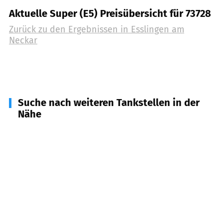
Aktuelle Super (E5) Preisübersicht für 73728
Zurück zu den Ergebnissen in
Esslingen am
Neckar
Suche nach weiteren Tankstellen in der
Nähe
73760
Ostfildern
(
4,3
km Entfernung)
70329
Stuttgart
(
4,4
km Entfernung)
73770
Denkendorf
(
5,3
km Entfernung)
73776
Altbach
(
5,5
km Entfernung)
71394
Kernen im Remstal
(
5,9
km Entfernung)