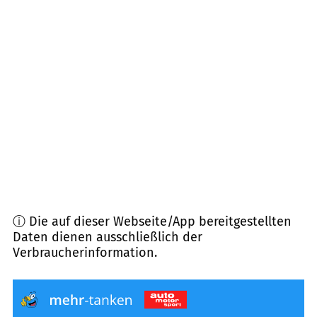
70327
Stuttgart
(
6,0
km Entfernung)
73773
Aichwald
(
6,3
km Entfernung)
70619
Stuttgart
(
6,4
km Entfernung)
73779
Deizisau
(
6,6
km Entfernung)
70734
Fellbach
(
6,9
km Entfernung)
ⓘ Die auf dieser Webseite/App bereitgestellten
Daten dienen ausschließlich der
Verbraucherinformation.