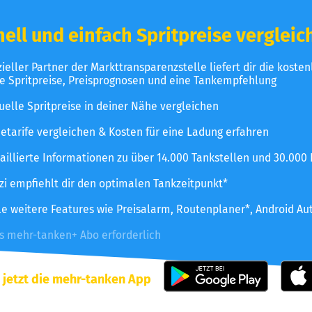
ell und einfach Spritpreise vergleic
izieller Partner der Markttransparenzstelle liefert dir die koste
le Spritpreise, Preisprognosen und eine Tankempfehlung
uelle Spritpreise in deiner Nähe vergleichen
etarife vergleichen & Kosten für eine Ladung erfahren
aillierte Informationen zu über 14.000 Tankstellen und 30.000
zzi empfiehlt dir den optimalen Tankzeitpunkt*
le weitere Features wie Preisalarm, Routenplaner*, Android Au
es mehr-tanken+ Abo erforderlich
 jetzt die mehr-tanken App