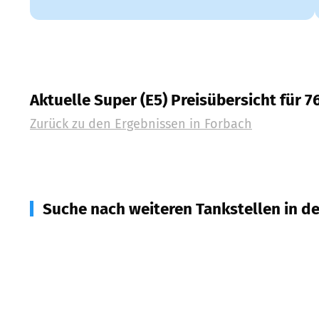
Aktuelle Super (E5) Preisübersicht für 
Zurück zu den Ergebnissen in
Forbach
Suche nach weiteren Tankstellen in d
76599
Weisenbach
(
8,0
km Entfernung)
75337
Enzklösterle
(
9,2
km Entfernung)
76534
Baden-Baden
(
9,9
km Entfernung)
77830
Bühlertal
(
10,5
km Entfernung)