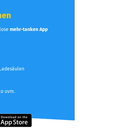
hen
nlose
mehr-tanken App
 Ladesäulen
to uvm.