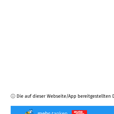
76593
Gernsbach
(
10,5
km Entfernung)
72297
Seewald
(
11,6
km Entfernung)
72270
Baiersbronn
(
12,0
km Entfernung)
77889
Seebach
(
12,5
km Entfernung)
77886
Lauf
(
13,0
km Entfernung)
77887
Sasbachwalden
(
13,1
km Entfernung)
ⓘ Die auf dieser Webseite/App bereitgestellten 