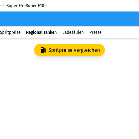
el
Super E5
Super E10
Spritpreise
Regional Tanken
Ladesäulen
Presse
Spritpreise vergleichen