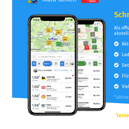
Schn
Als off
akutel
Akt
Lad
Det
Fli
Vie
*aktiv
Teste