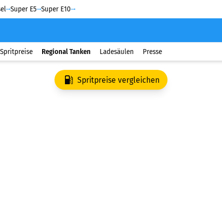
el
Super E5
Super E10
Spritpreise
Regional Tanken
Ladesäulen
Presse
Spritpreise vergleichen