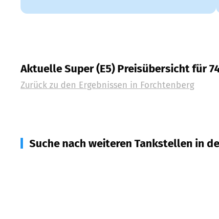
Aktuelle Super (E5) Preisübersicht für 7
Zurück zu den Ergebnissen in
Forchtenberg
Suche nach weiteren Tankstellen in d
74679
Weißbach
(
2,2
km Entfernung)
74214
Schöntal
(
4,5
km Entfernung)
74676
Niedernhall
(
5,3
km Entfernung)
74249
Jagsthausen
(
7,7
km Entfernung)