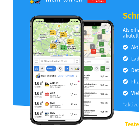
Schn
Als off
akutel
Akt
Lad
Det
Fli
Vie
*aktiv
Teste