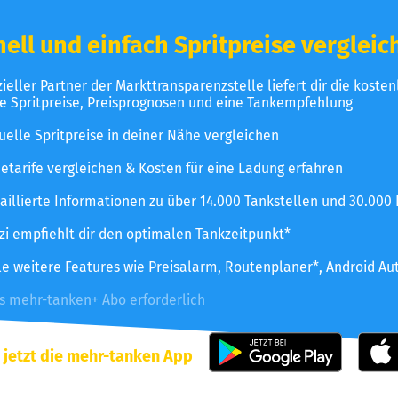
ell und einfach Spritpreise vergleic
izieller Partner der Markttransparenzstelle liefert dir die koste
le Spritpreise, Preisprognosen und eine Tankempfehlung
uelle Spritpreise in deiner Nähe vergleichen
etarife vergleichen & Kosten für eine Ladung erfahren
aillierte Informationen zu über 14.000 Tankstellen und 30.000
zzi empfiehlt dir den optimalen Tankzeitpunkt*
le weitere Features wie Preisalarm, Routenplaner*, Android Au
es mehr-tanken+ Abo erforderlich
 jetzt die mehr-tanken App