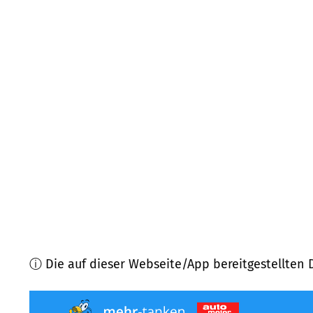
74639
Zweiflingen
(
8,4
km Entfernung)
74238
Krautheim
(
9,1
km Entfernung)
74653
Künzelsau, Ingelfingen
(
10,5
km Entfernung
74747
Ravenstein
(
10,7
km Entfernung)
74259
Widdern
(
10,7
km Entfernung)
74632
Neuenstein
(
11,2
km Entfernung)
ⓘ Die auf dieser Webseite/App bereitgestellten 