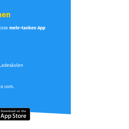
hen
nlose
mehr-tanken App
 Ladesäulen
to uvm.