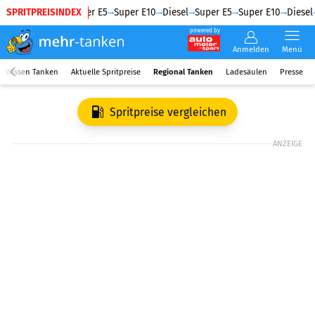
SPRITPREISINDEX
Diesel
Super E5
Super E10
Diesel
Super E5
Super E10
Diesel
powered by
Anmelden
Menü
Wissen Tanken
Aktuelle Spritpreise
Regional Tanken
Ladesäulen
Presse
Spritpreise vergleichen
ANZEIGE