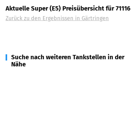
Aktuelle Super (E5) Preisübersicht für 71116
Zurück zu den Ergebnissen in
Gärtringen
Suche nach weiteren Tankstellen in der
Nähe
71154
Nufringen
(
2,1
km Entfernung)
71139
Ehningen
(
4,0
km Entfernung)
71134
Aidlingen
(
4,5
km Entfernung)
71083
Herrenberg
(
5,2
km Entfernung)
71157
Hildrizhausen
(
5,3
km Entfernung)
75392
Deckenpfronn
(
5,6
km Entfernung)