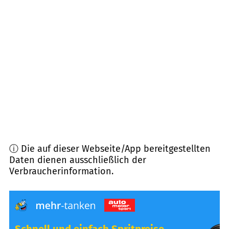
71034
Böblingen
(
7,3
km Entfernung)
75391
Gechingen
(
7,9
km Entfernung)
71120
Grafenau
(
8,1
km Entfernung)
71155
Altdorf
(
8,5
km Entfernung)
ⓘ Die auf dieser Webseite/App bereitgestellten
Daten dienen ausschließlich der
Verbraucherinformation.
Schnell und einfach Spritpreise