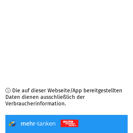
74585
Rot am See
(
10,7
km Entfernung)
74599
Wallhausen
(
12,5
km Entfernung)
74575
Schrozberg
(
13,2
km Entfernung)
74673
Mulfingen
(
14,0
km Entfernung)
ⓘ Die auf dieser Webseite/App bereitgestellten
Daten dienen ausschließlich der
Verbraucherinformation.