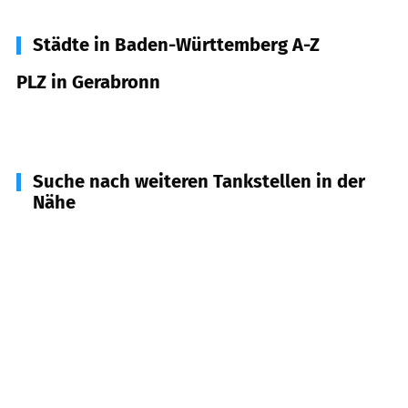
Städte in Baden-Württemberg A-Z
PLZ in Gerabronn
74582
Gerabronn
Suche nach weiteren Tankstellen in der
Nähe
74595
Langenburg
(
4,6
km Entfernung)
74592
Kirchberg an der Jagst
(
6,4
km Entfernung)
74572
Blaufelden
(
7,4
km Entfernung)
74532
Ilshofen
(
8,9
km Entfernung)
74542
Braunsbach
(
10,1
km Entfernung)
74549
Wolpertshausen
(
10,1
km Entfernung)