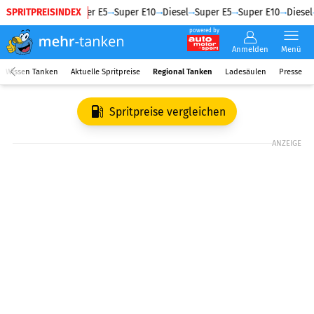
SPRITPREISINDEX
Diesel
Super E5
Super E10
Diesel
Super E5
Super E10
Diesel
powered by
Anmelden
Menü
Wissen Tanken
Aktuelle Spritpreise
Regional Tanken
Ladesäulen
Presse
Spritpreise vergleichen
ANZEIGE