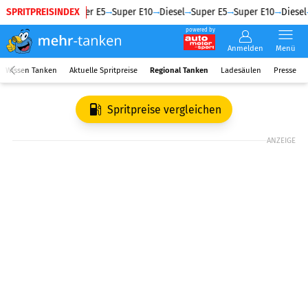
SPRITPREISINDEX
Diesel
Super E5
Super E10
Diesel
Super E5
Super E10
Diesel
powered by
Anmelden
Menü
Wissen Tanken
Aktuelle Spritpreise
Regional Tanken
Ladesäulen
Presse
Spritpreise vergleichen
ANZEIGE