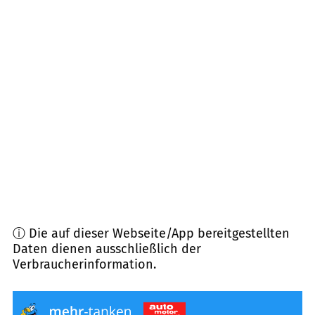
79809
Weilheim
(
11,3
km Entfernung)
79837
St. Blasien, Ibach
(
11,6
km Entfernung)
79805
Eggingen
(
13,1
km Entfernung)
79875
Dachsberg
(
13,3
km Entfernung)
79780
Stühlingen
(
13,4
km Entfernung)
ⓘ Die auf dieser Webseite/App bereitgestellten
Daten dienen ausschließlich der
Verbraucherinformation.