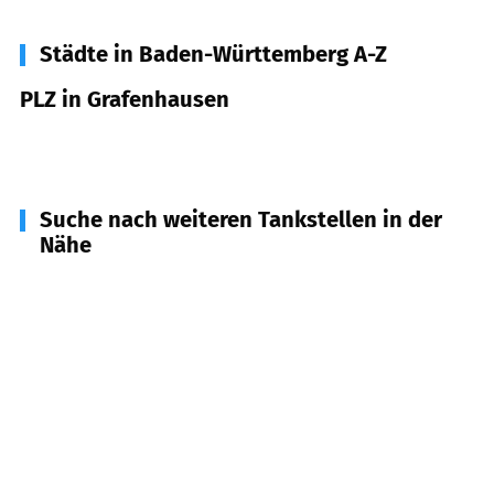
Städte in Baden-Württemberg A-Z
PLZ in Grafenhausen
79865
Grafenhausen
Suche nach weiteren Tankstellen in der
Nähe
79777
Ühlingen-Birkendorf
(
6,7
km Entfernung)
79848
Bonndorf im Schwarzwald
(
7,1
km
Entfernung)
79859
Schluchsee
(
7,9
km Entfernung)
79862
Höchenschwand
(
8,2
km Entfernung)
79853
Lenzkirch
(
11,0
km Entfernung)