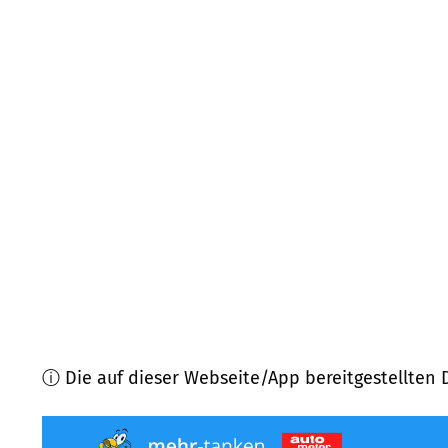
77736
Zell am Harmersbach
(
8,2
km Entfernung)
77784
Oberharmersbach
(
9,9
km Entfernung)
77790
Steinach
(
10,2
km Entfernung)
78132
Hornberg
(
12,0
km Entfernung)
77781
Biberach
(
12,2
km Entfernung)
77761
Schiltach
(
13,1
km Entfernung)
ⓘ Die auf dieser Webseite/App bereitgestellten 