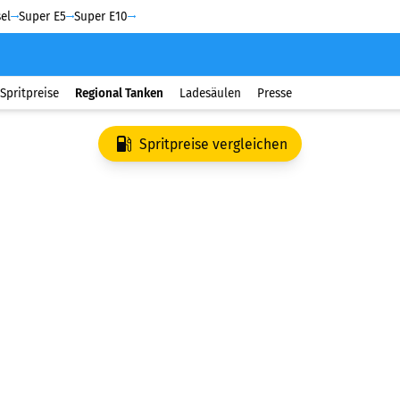
el
Super E5
Super E10
Spritpreise
Regional Tanken
Ladesäulen
Presse
Spritpreise vergleichen