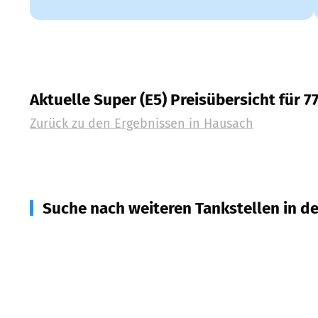
Aktuelle Super (E5) Preisübersicht für 7
Zurück zu den Ergebnissen in
Hausach
Suche nach weiteren Tankstellen in d
77716
Fischerbach, Haslach, Hofstetten
(
5,8
km En
77793
Gutach (Schwarzwaldbahn)
(
6,4
km Entfern
77709
Wolfach, Oberwolfach
(
6,7
km Entfernung)
77796
Mühlenbach
(
7,1
km Entfernung)