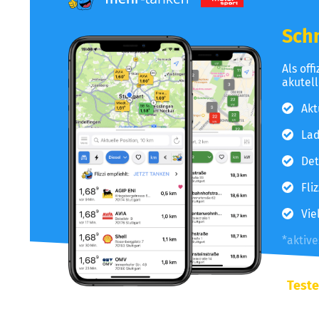
Schn
Als off
akutel
Akt
Lad
Det
Fli
Vie
*aktiv
Teste