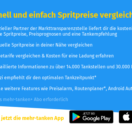
ell und einfach Spritpreise vergleic
izieller Partner der Markttransparenzstelle liefert dir die koste
le Spritpreise, Preisprognosen und eine Tankempfehlung
uelle Spritpreise in deiner Nähe vergleichen
etarife vergleichen & Kosten für eine Ladung erfahren
aillierte Informationen zu über 14.000 Tankstellen und 30.000
zzi empfiehlt dir den optimalen Tankzeitpunkt*
le weitere Features wie Preisalarm, Routenplaner*, Android Au
es mehr-tanken+ Abo erforderlich
 jetzt die mehr-tanken App