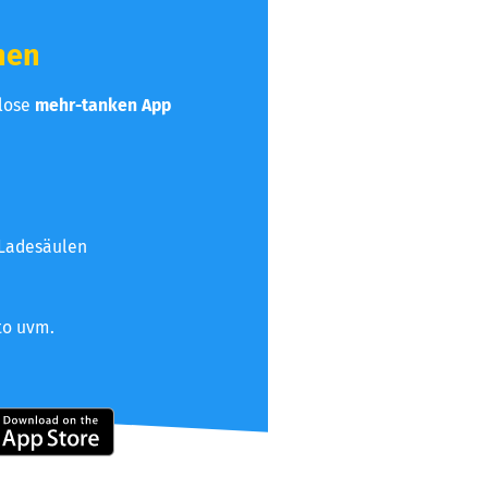
hen
nlose
mehr-tanken App
 Ladesäulen
to uvm.