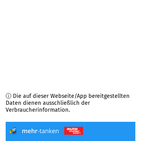
73575
Leinzell
(
5,9
km Entfernung)
73540
Heubach
(
6,9
km Entfernung)
73453
Abtsgmünd
(
7,1
km Entfernung)
73457
Essingen
(
8,1
km Entfernung)
ⓘ Die auf dieser Webseite/App bereitgestellten
Daten dienen ausschließlich der
Verbraucherinformation.