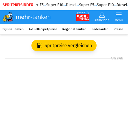
SPRITPREISINDEX
Diesel
Super E5
Super E10
Diesel
Super E5
Super E10
Diesel
powered by
Anmelden
Menü
Wissen Tanken
Aktuelle Spritpreise
Regional Tanken
Ladesäulen
Presse
Spritpreise vergleichen
ANZEIGE