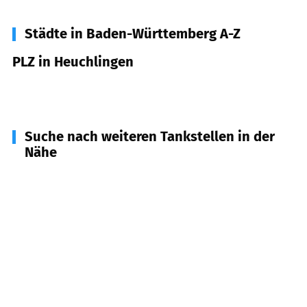
Städte in Baden-Württemberg A-Z
PLZ in Heuchlingen
73572
Heuchlingen
Suche nach weiteren Tankstellen in der
Nähe
73563
Mögglingen
(
2,6
km Entfernung)
73579
Schechingen
(
3,3
km Entfernung)
73560
Böbingen an der Rems
(
4,2
km Entfernung)
73571
Göggingen
(
4,3
km Entfernung)
73574
Iggingen
(
5,2
km Entfernung)
73434
Aalen
(
5,8
km Entfernung)