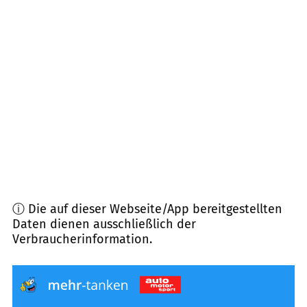
71139
Ehningen
(
5,5
km Entfernung)
72135
Dettenhausen
(
7,9
km Entfernung)
71144
Steinenbronn
(
7,9
km Entfernung)
71065
Sindelfingen
(
8,2
km Entfernung)
ⓘ Die auf dieser Webseite/App bereitgestellten
Daten dienen ausschließlich der
Verbraucherinformation.