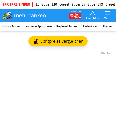
SPRITPREISINDEX
Diesel
Super E5
Super E10
Diesel
Super E5
Super E10
Diesel
powered by
Anmelden
Menü
Wissen Tanken
Aktuelle Spritpreise
Regional Tanken
Ladesäulen
Presse
Spritpreise vergleichen
ANZEIGE