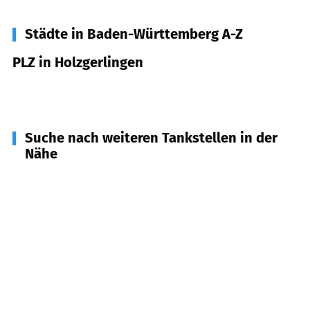
Städte in Baden-Württemberg A-Z
PLZ in Holzgerlingen
71088
Holzgerlingen
Suche nach weiteren Tankstellen in der
Nähe
71155
Altdorf
(
3,7
km Entfernung)
71093
Weil im Schönbuch
(
4,1
km Entfernung)
71101
Schönaich
(
4,1
km Entfernung)
71157
Hildrizhausen
(
4,8
km Entfernung)
71034
Böblingen
(
5,2
km Entfernung)
71032
Böblingen
(
5,5
km Entfernung)