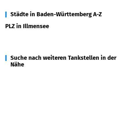
Städte in Baden-Württemberg A-Z
PLZ in Illmensee
88636
Illmensee
Suche nach weiteren Tankstellen in der
Nähe
88271
Wilhelmsdorf
(
4,2
km Entfernung)
88633
Heiligenberg
(
4,8
km Entfernung)
88377
Riedhausen
(
6,9
km Entfernung)
88373
Fleischwangen
(
8,5
km Entfernung)
88376
Königseggwald
(
8,7
km Entfernung)
88693
Deggenhausertal
(
8,8
km Entfernung)