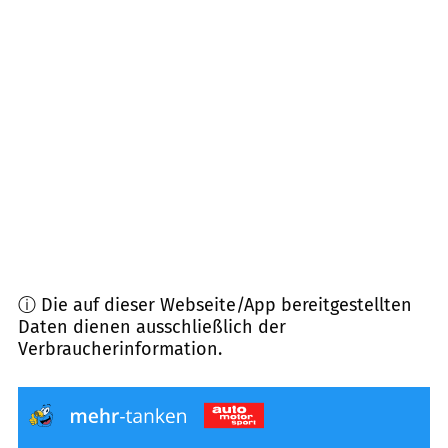
88379
Unterwaldhausen
(
8,9
km Entfernung)
88699
Frickingen
(
8,9
km Entfernung)
88356
Ostrach
(
10,1
km Entfernung)
88263
Horgenzell
(
10,2
km Entfernung)
ⓘ Die auf dieser Webseite/App bereitgestellten
Daten dienen ausschließlich der
Verbraucherinformation.