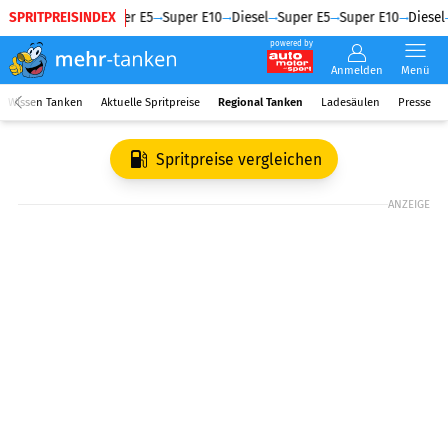
SPRITPREISINDEX
Diesel
Super E5
Super E10
Diesel
Super E5
Super E10
Diesel
powered by
Anmelden
Menü
Wissen Tanken
Aktuelle Spritpreise
Regional Tanken
Ladesäulen
Presse
Spritpreise vergleichen
ANZEIGE