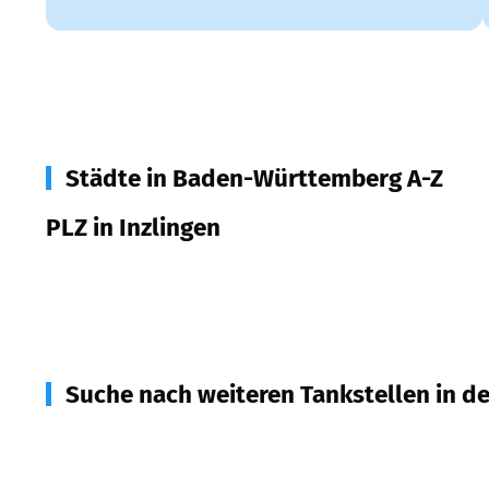
Städte in Baden-Württemberg A-Z
PLZ in Inzlingen
79594
Inzlingen
Suche nach weiteren Tankstellen in d
79540
Lörrach
(
2,7
km Entfernung)
79639
Grenzach-Wyhlen
(
4,2
km Entfernung)