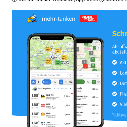
Schn
Als off
akutel
Akt
Lad
Det
Fli
Vie
*aktiv