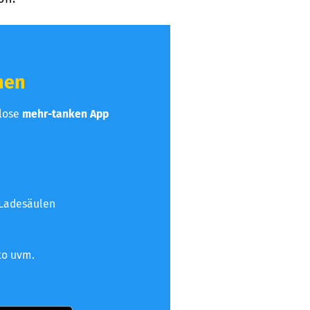
hen
nlose
mehr-tanken App
 Ladesäulen
to uvm.