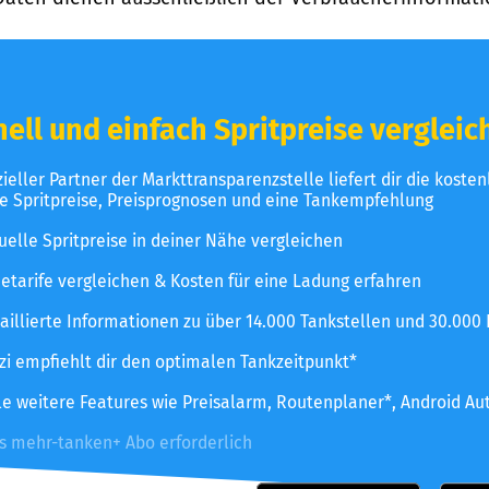
ell und einfach Spritpreise vergleic
izieller Partner der Markttransparenzstelle liefert dir die koste
le Spritpreise, Preisprognosen und eine Tankempfehlung
uelle Spritpreise in deiner Nähe vergleichen
etarife vergleichen & Kosten für eine Ladung erfahren
aillierte Informationen zu über 14.000 Tankstellen und 30.000
zzi empfiehlt dir den optimalen Tankzeitpunkt*
le weitere Features wie Preisalarm, Routenplaner*, Android Au
es mehr-tanken+ Abo erforderlich