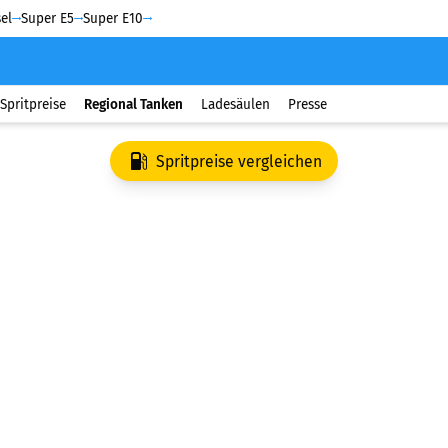
el
Super E5
Super E10
Spritpreise
Regional Tanken
Ladesäulen
Presse
Spritpreise vergleichen