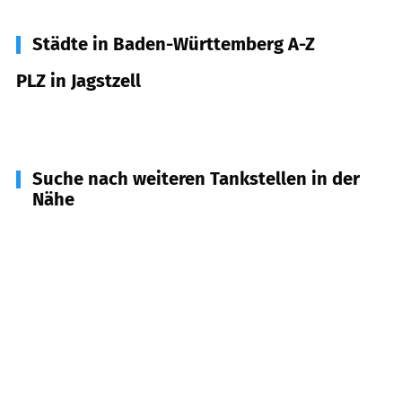
Städte in Baden-Württemberg A-Z
PLZ in Jagstzell
73489
Jagstzell
Suche nach weiteren Tankstellen in der
Nähe
74597
Stimpfach
(
4,4
km Entfernung)
73494
Rosenberg
(
6,9
km Entfernung)
73488
Ellenberg
(
7,4
km Entfernung)
74579
Fichtenau
(
7,9
km Entfernung)
73479
Ellwangen (Jagst)
(
8,5
km Entfernung)
74586
Frankenhardt
(
10,6
km Entfernung)