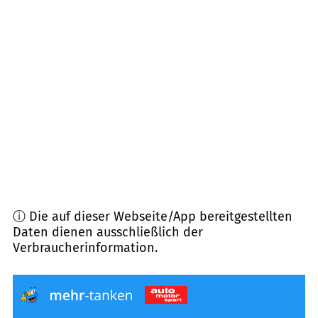
73499
Wört
(
10,8
km Entfernung)
73491
Neuler
(
11,5
km Entfernung)
73492
Rainau
(
12,3
km Entfernung)
74564
Crailsheim
(
12,3
km Entfernung)
ⓘ Die auf dieser Webseite/App bereitgestellten
Daten dienen ausschließlich der
Verbraucherinformation.