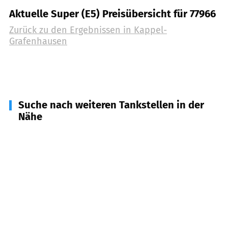
Aktuelle Super (E5) Preisübersicht für 77966
Zurück zu den Ergebnissen in
Kappel-
Grafenhausen
Suche nach weiteren Tankstellen in der
Nähe
77972
Mahlberg
(
3,6
km Entfernung)
77977
Rust
(
3,7
km Entfernung)
77975
Ringsheim
(
5,4
km Entfernung)
77971
Kippenheim
(
7,3
km Entfernung)
77963
Schwanau
(
7,7
km Entfernung)