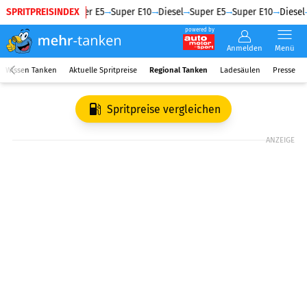
SPRITPREISINDEX
Diesel
Super E5
Super E10
Diesel
Super E5
Super E10
Diesel
powered by
Anmelden
Menü
Wissen Tanken
Aktuelle Spritpreise
Regional Tanken
Ladesäulen
Presse
Spritpreise vergleichen
ANZEIGE