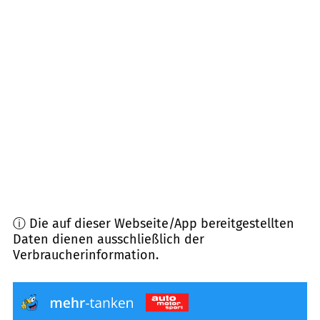
79365
Rheinhausen
(
7,8
km Entfernung)
77955
Ettenheim
(
9,8
km Entfernung)
79336
Herbolzheim
(
10,0
km Entfernung)
77933
Lahr/Schwarzwald
(
10,1
km Entfernung)
79367
Weisweil
(
11,8
km Entfernung)
ⓘ Die auf dieser Webseite/App bereitgestellten
Daten dienen ausschließlich der
Verbraucherinformation.