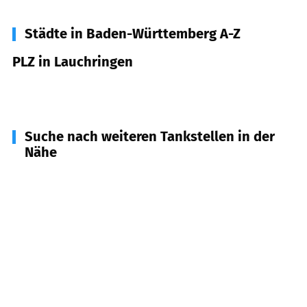
Städte in Baden-Württemberg A-Z
PLZ in Lauchringen
79787
Lauchringen
Suche nach weiteren Tankstellen in der
Nähe
79790
Küssaberg
(
2,8
km Entfernung)
79793
Wutöschingen
(
4,5
km Entfernung)
79771
Klettgau
(
6,7
km Entfernung)
79761
Waldshut-Tiengen
(
7,2
km Entfernung)
79801
Hohentengen am Hochrhein
(
8,0
km
Entfernung)