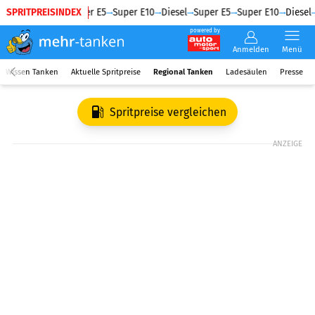
SPRITPREISINDEX
Diesel
Super E5
Super E10
Diesel
Super E5
Super E10
Diesel
powered by
Anmelden
Menü
Wissen Tanken
Aktuelle Spritpreise
Regional Tanken
Ladesäulen
Presse
Spritpreise vergleichen
ANZEIGE