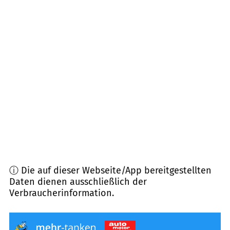
79805
Eggingen
(
9,8
km Entfernung)
79777
Ühlingen-Birkendorf
(
11,2
km Entfernung)
79809
Weilheim
(
11,7
km Entfernung)
79804
Dogern
(
12,2
km Entfernung)
79802
Dettighofen
(
12,5
km Entfernung)
ⓘ Die auf dieser Webseite/App bereitgestellten
Daten dienen ausschließlich der
Verbraucherinformation.