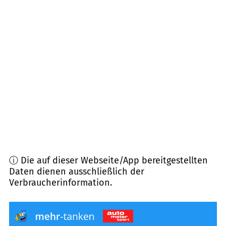
69469
Weinheim
(
7,9
km Entfernung)
68519
Viernheim
(
8,2
km Entfernung)
64668
Rimbach
(
8,8
km Entfernung)
64625
Bensheim
(
9,3
km Entfernung)
68542
Heddesheim
(
10,9
km Entfernung)
ⓘ Die auf dieser Webseite/App bereitgestellten
Daten dienen ausschließlich der
Verbraucherinformation.