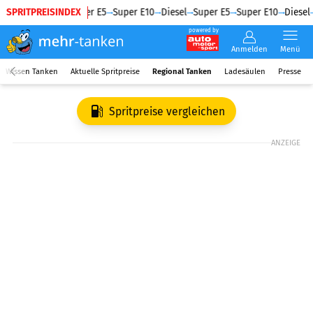
SPRITPREISINDEX
Diesel
Super E5
Super E10
Diesel
Super E5
Super E10
Diesel
powered by
Anmelden
Menü
Wissen Tanken
Aktuelle Spritpreise
Regional Tanken
Ladesäulen
Presse
Spritpreise vergleichen
ANZEIGE