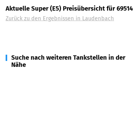
Aktuelle Super (E5) Preisübersicht für 69514
Zurück zu den Ergebnissen in
Laudenbach
Suche nach weiteren Tankstellen in der
Nähe
69502
Hemsbach
(
1,7
km Entfernung)
64646
Heppenheim (Bergstraße)
(
2,8
km
Entfernung)
64653
Lorsch
(
6,8
km Entfernung)
69509
Mörlenbach
(
7,2
km Entfernung)
69488
Birkenau
(
7,6
km Entfernung)