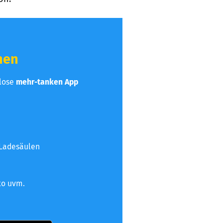
hen
nlose
mehr-tanken App
 Ladesäulen
to uvm.