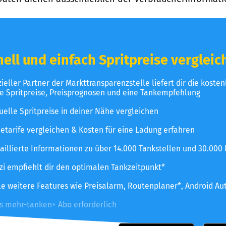
ell und einfach Spritpreise vergleic
izieller Partner der Markttransparenzstelle liefert dir die koste
le Spritpreise, Preisprognosen und eine Tankempfehlung
uelle Spritpreise in deiner Nähe vergleichen
etarife vergleichen & Kosten für eine Ladung erfahren
aillierte Informationen zu über 14.000 Tankstellen und 30.000
zzi empfiehlt dir den optimalen Tankzeitpunkt*
le weitere Features wie Preisalarm, Routenplaner*, Android Au
es mehr-tanken+ Abo erforderlich