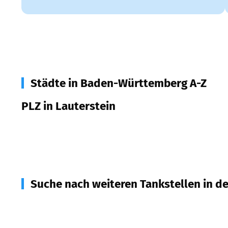
Städte in Baden-Württemberg A-Z
PLZ in Lauterstein
73111
Lauterstein
Suche nach weiteren Tankstellen in d
89558
Böhmenkirch
(
4,3
km Entfernung)
73550
Waldstetten
(
5,8
km Entfernung)