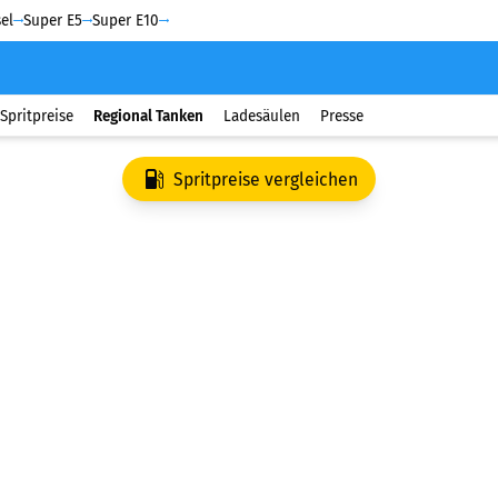
el
Super E5
Super E10
Spritpreise
Regional Tanken
Ladesäulen
Presse
Spritpreise vergleichen