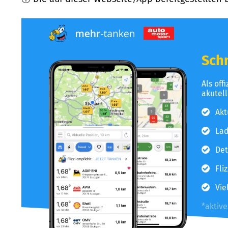
Schn
Als off
akutel
Akt
Lad
Det
Fli
Vie
*aktiv