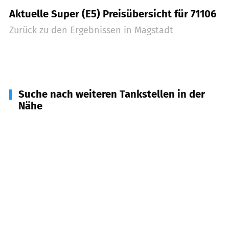
Aktuelle Super (E5) Preisübersicht für 71106
Zurück zu den Ergebnissen in
Magstadt
Suche nach weiteren Tankstellen in der
Nähe
71063
Sindelfingen
(
3,3
km Entfernung)
71067
Sindelfingen
(
3,6
km Entfernung)
71069
Sindelfingen
(
4,5
km Entfernung)
71272
Renningen
(
5,0
km Entfernung)
71229
Leonberg
(
5,4
km Entfernung)
71065
Sindelfingen
(
6,4
km Entfernung)