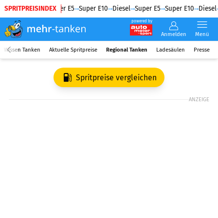
SPRITPREISINDEX
Diesel
Super E5
Super E10
Diesel
Super E5
Super E10
Diesel
powered by
Anmelden
Menü
Wissen Tanken
Aktuelle Spritpreise
Regional Tanken
Ladesäulen
Presse
Spritpreise vergleichen
ANZEIGE