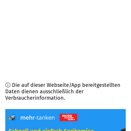
71120
Grafenau
(
6,6
km Entfernung)
71034
Böblingen
(
7,4
km Entfernung)
70839
Gerlingen
(
7,8
km Entfernung)
71277
Rutesheim
(
8,0
km Entfernung)
ⓘ Die auf dieser Webseite/App bereitgestellten
Daten dienen ausschließlich der
Verbraucherinformation.
Schnell und einfach Spritpreise