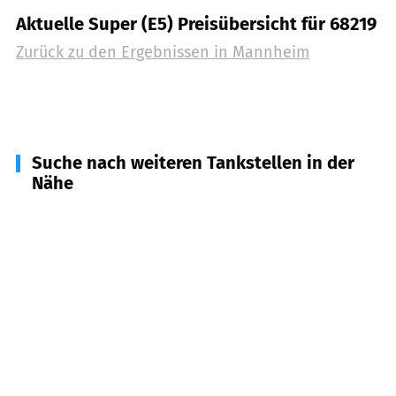
Aktuelle Super (E5) Preisübersicht für 68219
Zurück zu den Ergebnissen in
Mannheim
Suche nach weiteren Tankstellen in der
Nähe
67122
Altrip
(
3,6
km Entfernung)
68782
Brühl
(
4,3
km Entfernung)
68535
Edingen-Neckarhausen
(
5,3
km Entfernung)
68549
Ilvesheim
(
5,8
km Entfernung)
69123
Heidelberg
(
6,9
km Entfernung)
68775
Ketsch
(
6,9
km Entfernung)