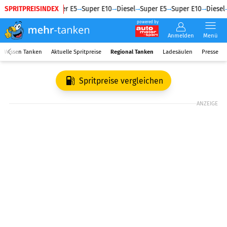
SPRITPREISINDEX
Diesel
Super E5
Super E10
Diesel
Super E5
Super E10
Diesel
powered by
Anmelden
Menü
Wissen Tanken
Aktuelle Spritpreise
Regional Tanken
Ladesäulen
Presse
Spritpreise vergleichen
ANZEIGE