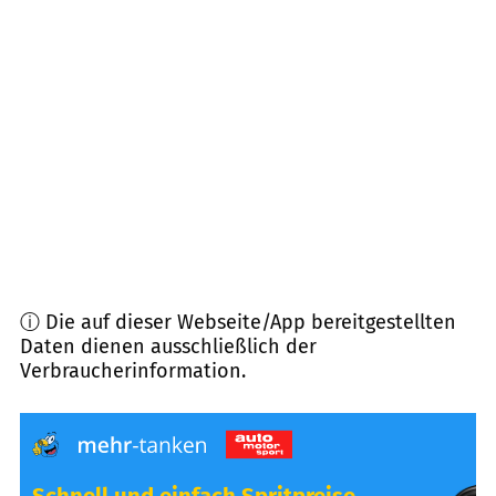
67165
Waldsee
(
7,0
km Entfernung)
68723
Schwetzingen
(
7,1
km Entfernung)
67141
Neuhofen
(
7,2
km Entfernung)
67061
Ludwigshafen am Rhein
(
7,5
km Entfernung)
ⓘ Die auf dieser Webseite/App bereitgestellten
Daten dienen ausschließlich der
Verbraucherinformation.
Schnell und einfach Spritpreise