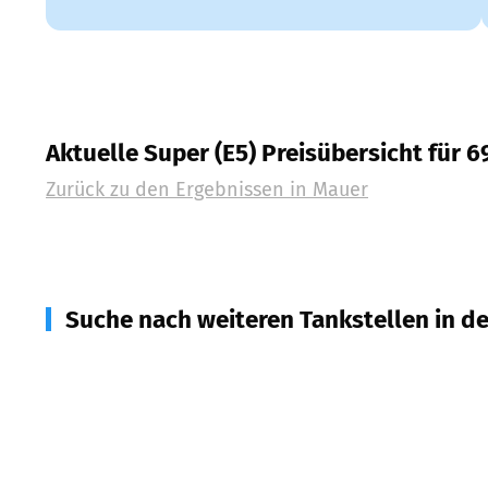
Aktuelle Super (E5) Preisübersicht für 
Zurück zu den Ergebnissen in
Mauer
Suche nach weiteren Tankstellen in d
74909
Meckesheim
(
2,2
km Entfernung)
69245
Bammental
(
2,6
km Entfernung)
69257
Wiesenbach
(
3,5
km Entfernung)
74939
Zuzenhausen
(
4,8
km Entfernung)