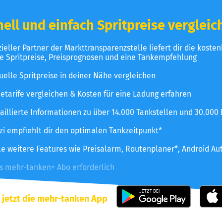
ell und einfach Spritpreise vergleic
izieller Partner der Markttransparenzstelle liefert dir die koste
le Spritpreise, Preisprognosen und eine Tankempfehlung
uelle Spritpreise in deiner Nähe vergleichen
etarife vergleichen & Kosten für eine Ladung erfahren
aillierte Informationen zu über 14.000 Tankstellen und 30.000
zzi empfiehlt dir den optimalen Tankzeitpunkt*
le weitere Features wie Preisalarm, Routenplaner*, Android Au
es mehr-tanken+ Abo erforderlich
 jetzt die mehr-tanken App