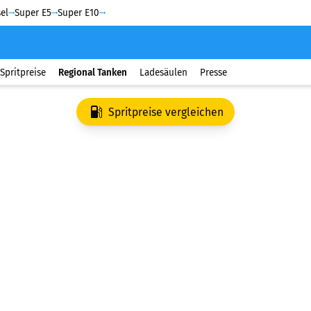
el
Super E5
Super E10
Spritpreise
Regional Tanken
Ladesäulen
Presse
Spritpreise vergleichen