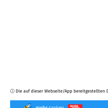
69251
Gaiberg
(
5,0
km Entfernung)
74927
Eschelbronn
(
5,3
km Entfernung)
69151
Neckargemünd
(
6,2
km Entfernung)
69234
Dielheim
(
6,6
km Entfernung)
74937
Spechbach
(
6,8
km Entfernung)
69226
Nußloch
(
7,0
km Entfernung)
ⓘ Die auf dieser Webseite/App bereitgestellten 