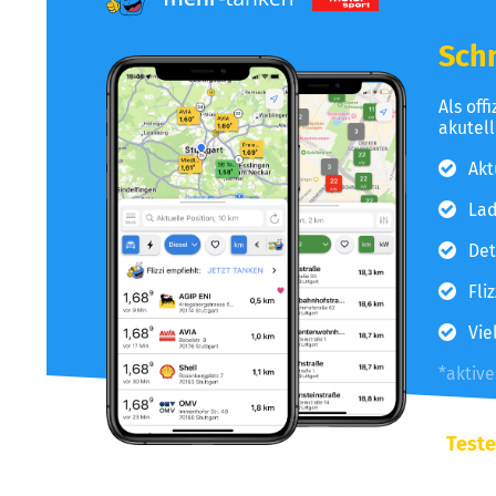
Schn
Als off
akutel
Akt
Lad
Det
Fli
Vie
*aktiv
Teste