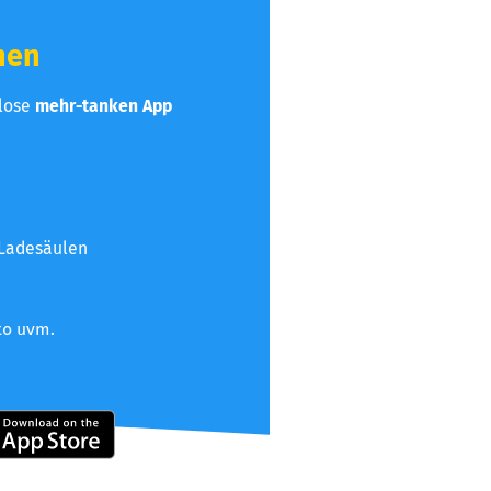
hen
nlose
mehr-tanken App
 Ladesäulen
to uvm.