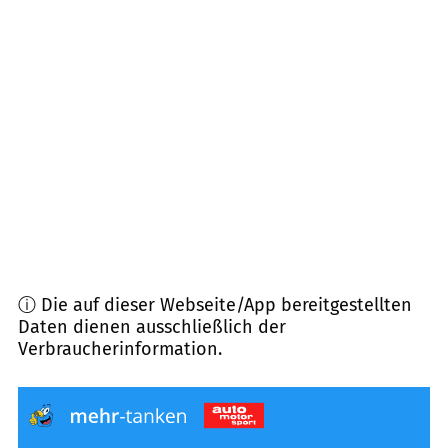
79594
Inzlingen
(
8,4
km Entfernung)
79686
Hasel
(
9,1
km Entfernung)
79539
Lörrach
(
9,4
km Entfernung)
79599
Wittlingen
(
9,4
km Entfernung)
ⓘ Die auf dieser Webseite/App bereitgestellten
Daten dienen ausschließlich der
Verbraucherinformation.