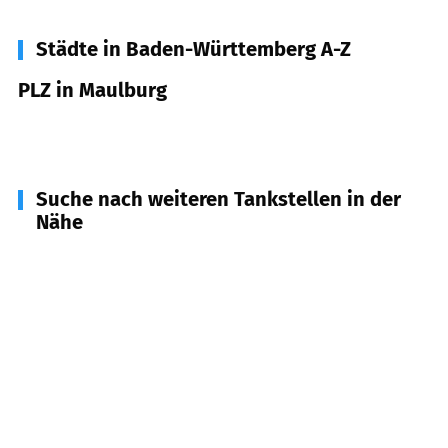
Städte in Baden-Württemberg A-Z
PLZ in Maulburg
79689
Maulburg
Suche nach weiteren Tankstellen in der
Nähe
79585
Steinen
(
4,4
km Entfernung)
79688
Hausen im Wiesental
(
6,1
km Entfernung)
79541
Lörrach
(
6,3
km Entfernung)
79618
Rheinfelden (Baden)
(
6,4
km Entfernung)
79739
Schwörstadt
(
7,5
km Entfernung)
79650
Schopfheim
(
7,8
km Entfernung)