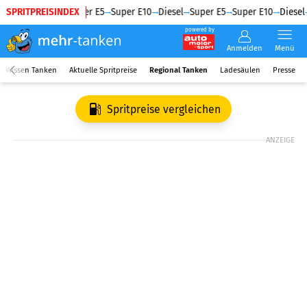
SPRITPREISINDEX
Diesel
Super E5
Super E10
Diesel
Super E5
Super E10
Diesel
powered by
Anmelden
Menü
Wissen Tanken
Aktuelle Spritpreise
Regional Tanken
Ladesäulen
Presse
Spritpreise vergleichen
ANZEIGE