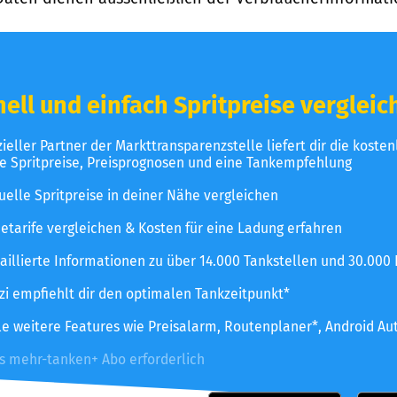
ell und einfach Spritpreise vergleic
izieller Partner der Markttransparenzstelle liefert dir die koste
le Spritpreise, Preisprognosen und eine Tankempfehlung
uelle Spritpreise in deiner Nähe vergleichen
etarife vergleichen & Kosten für eine Ladung erfahren
aillierte Informationen zu über 14.000 Tankstellen und 30.000
zzi empfiehlt dir den optimalen Tankzeitpunkt*
le weitere Features wie Preisalarm, Routenplaner*, Android Au
es mehr-tanken+ Abo erforderlich