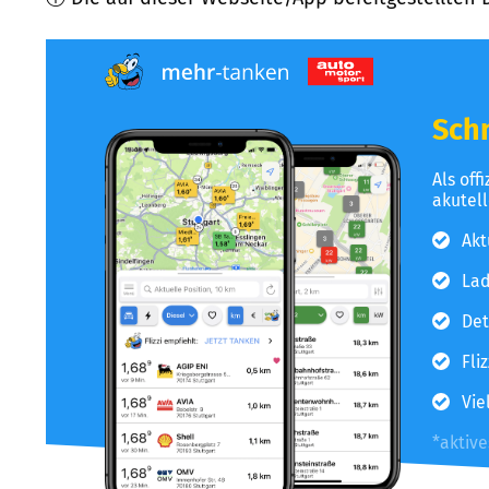
Schn
Als off
akutel
Akt
Lad
Det
Fli
Vie
*aktiv