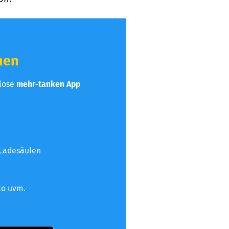
hen
nlose
mehr-tanken App
 Ladesäulen
to uvm.