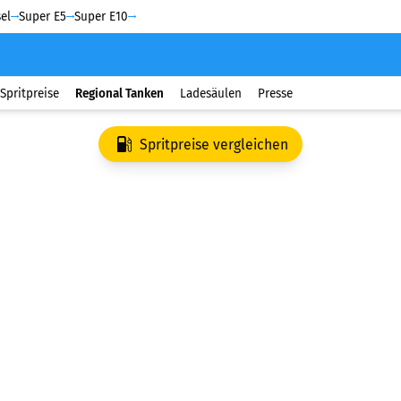
el
Super E5
Super E10
Spritpreise
Regional Tanken
Ladesäulen
Presse
Spritpreise vergleichen