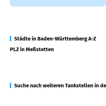
Städte in Baden-Württemberg A-Z
PLZ in Meßstetten
72469
Meßstetten
Suche nach weiteren Tankstellen in d
72362
Nusplingen
(
5,3
km Entfernung)
72364
Obernheim
(
5,9
km Entfernung)