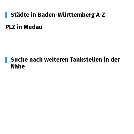
Städte in Baden-Württemberg A-Z
PLZ in Mudau
69427
Mudau
Suche nach weiteren Tankstellen in der
Nähe
64754
Badisch Schöllenbach
(
7,0
km Entfernung)
74838
Limbach
(
7,6
km Entfernung)
63931
Kirchzell
(
8,3
km Entfernung)
74864
Fahrenbach
(
10,8
km Entfernung)
74722
Buchen
(
10,9
km Entfernung)
69429
Waldbrunn
(
11,3
km Entfernung)