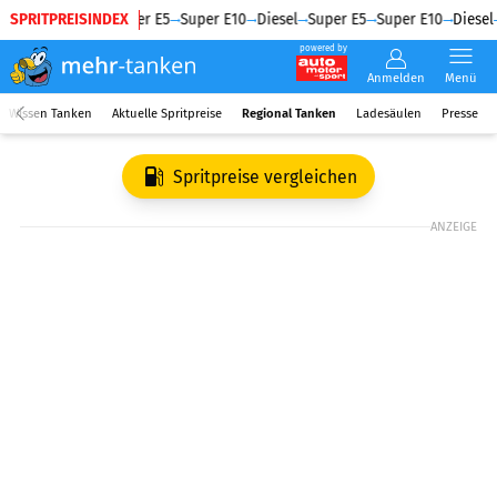
SPRITPREISINDEX
Diesel
Super E5
Super E10
Diesel
Super E5
Super E10
Diesel
powered by
Anmelden
Menü
Wissen Tanken
Aktuelle Spritpreise
Regional Tanken
Ladesäulen
Presse
Spritpreise vergleichen
ANZEIGE