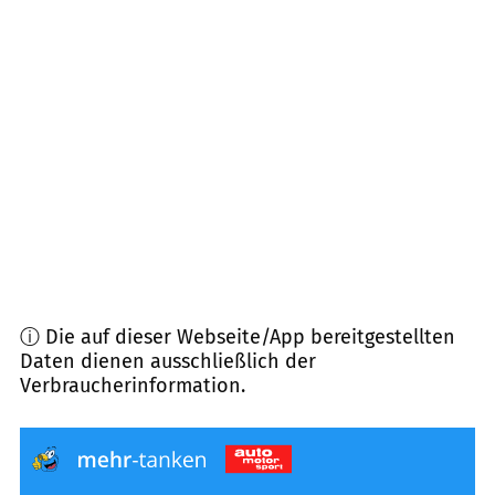
63936
Schneeberg
(
11,4
km Entfernung)
63916
Amorbach
(
11,8
km Entfernung)
64760
Oberzent
(
13,7
km Entfernung)
69412
Eberbach
(
14,3
km Entfernung)
ⓘ Die auf dieser Webseite/App bereitgestellten
Daten dienen ausschließlich der
Verbraucherinformation.