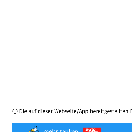
72585
Riederich
(
3,4
km Entfernung)
72666
Neckartailfingen
(
3,7
km Entfernung)
72631
Aichtal
(
4,8
km Entfernung)
72663
Großbettlingen
(
5,1
km Entfernung)
72124
Pliezhausen
(
5,1
km Entfernung)
72661
Grafenberg
(
5,3
km Entfernung)
ⓘ Die auf dieser Webseite/App bereitgestellten 