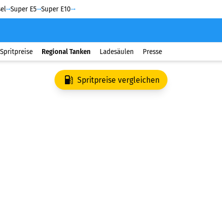
el
Super E5
Super E10
Spritpreise
Regional Tanken
Ladesäulen
Presse
Spritpreise vergleichen