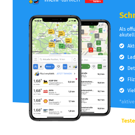
Schn
Als off
akutel
Akt
Lad
Det
Fli
Vie
*aktiv
Teste