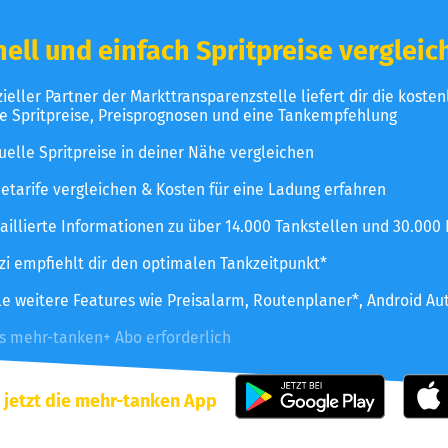
ell und einfach Spritpreise vergleic
izieller Partner der Markttransparenzstelle liefert dir die koste
le Spritpreise, Preisprognosen und eine Tankempfehlung
uelle Spritpreise in deiner Nähe vergleichen
etarife vergleichen & Kosten für eine Ladung erfahren
aillierte Informationen zu über 14.000 Tankstellen und 30.000
zzi empfiehlt dir den optimalen Tankzeitpunkt*
le weitere Features wie Preisalarm, Routenplaner*, Android Au
es mehr-tanken+ Abo erforderlich
 jetzt die mehr-tanken App