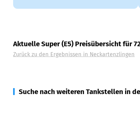
Aktuelle Super (E5) Preisübersicht für 
Zurück zu den Ergebnissen in
Neckartenzlingen
Suche nach weiteren Tankstellen in d
72657
Altenriet
(
1,8
km Entfernung)
72655
Altdorf
(
3,0
km Entfernung)
72667
Schlaitdorf
(
3,0
km Entfernung)
72658
Bempflingen
(
3,1
km Entfernung)