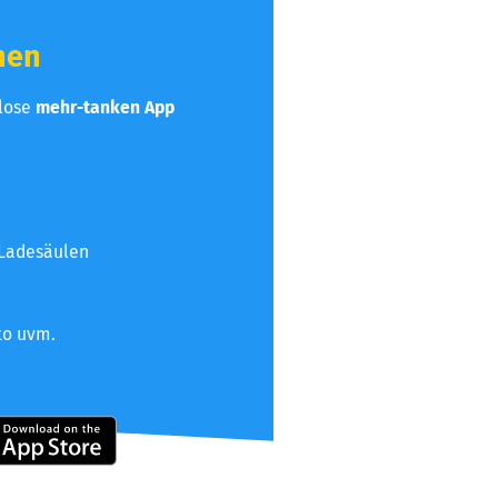
hen
nlose
mehr-tanken App
 Ladesäulen
to uvm.