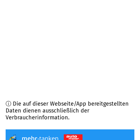
68789
Sankt Leon-Rot
(
7,2
km Entfernung)
67346
Speyer
(
7,5
km Entfernung)
69181
Leimen
(
7,6
km Entfernung)
69190
Walldorf
(
8,0
km Entfernung)
68775
Ketsch
(
8,3
km Entfernung)
ⓘ Die auf dieser Webseite/App bereitgestellten
Daten dienen ausschließlich der
Verbraucherinformation.