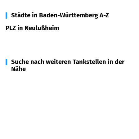
Städte in Baden-Württemberg A-Z
PLZ in Neulußheim
68809
Neulußheim
Suche nach weiteren Tankstellen in der
Nähe
68804
Altlußheim
(
1,5
km Entfernung)
68799
Reilingen
(
3,6
km Entfernung)
68794
Oberhausen-Rheinhausen
(
3,8
km
Entfernung)
68766
Hockenheim
(
3,8
km Entfernung)
68753
Waghäusel
(
7,1
km Entfernung)