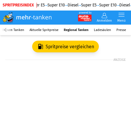
SPRITPREISINDEX
Diesel
Super E5
Super E10
Diesel
Super E5
Super E10
Diesel
powered by
Anmelden
Menü
Wissen Tanken
Aktuelle Spritpreise
Regional Tanken
Ladesäulen
Presse
Spritpreise vergleichen
ANZEIGE