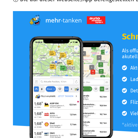
Schn
Als off
akutel
Akt
Lad
Det
Fli
Vie
*aktiv