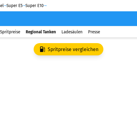
el
Super E5
Super E10
Spritpreise
Regional Tanken
Ladesäulen
Presse
Spritpreise vergleichen