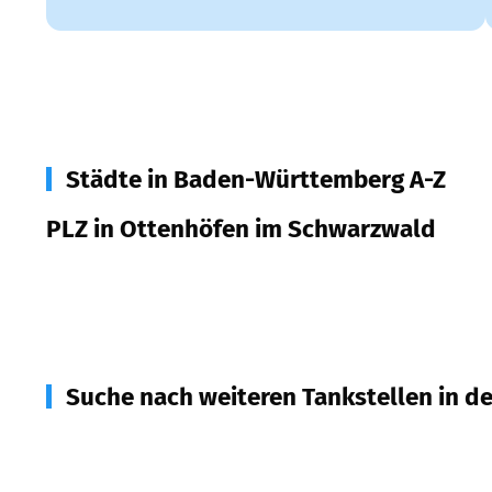
Städte in Baden-Württemberg A-Z
PLZ in Ottenhöfen im Schwarzwald
77883
Ottenhöfen im Schwarzwald
Suche nach weiteren Tankstellen in d
77889
Seebach
(
3,7
km Entfernung)
77876
Kappelrodeck
(
4,3
km Entfernung)