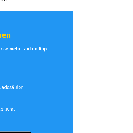
hen
nlose
mehr-tanken App
 Ladesäulen
to uvm.