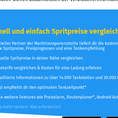
ell und einfach Spritpreise vergleic
izieller Partner der Markttransparenzstelle liefert dir die koste
le Spritpreise, Preisprognosen und eine Tankempfehlung
uelle Spritpreise in deiner Nähe vergleichen
etarife vergleichen & Kosten für eine Ladung erfahren
aillierte Informationen zu über 14.000 Tankstellen und 30.000
zzi empfiehlt dir den optimalen Tankzeitpunkt*
le weitere Features wie Preisalarm, Routenplaner*, Android Au
es mehr-tanken+ Abo erforderlich