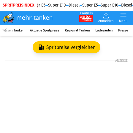
SPRITPREISINDEX
Diesel
Super E5
Super E10
Diesel
Super E5
Super E10
Diesel
powered by
Anmelden
Menü
Wissen Tanken
Aktuelle Spritpreise
Regional Tanken
Ladesäulen
Presse
Spritpreise vergleichen
ANZEIGE