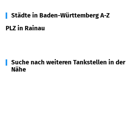
Städte in Baden-Württemberg A-Z
PLZ in Rainau
73492
Rainau
Suche nach weiteren Tankstellen in der
Nähe
73460
Hüttlingen
(
4,8
km Entfernung)
73479
Ellwangen (Jagst)
(
5,3
km Entfernung)
73463
Westhausen
(
5,4
km Entfernung)
73433
Aalen
(
6,5
km Entfernung)
73491
Neuler
(
7,3
km Entfernung)
73466
Lauchheim
(
9,8
km Entfernung)