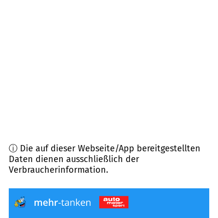
73430
Aalen
(
10,0
km Entfernung)
73434
Aalen
(
11,2
km Entfernung)
73431
Aalen
(
11,5
km Entfernung)
73488
Ellenberg
(
11,6
km Entfernung)
ⓘ Die auf dieser Webseite/App bereitgestellten
Daten dienen ausschließlich der
Verbraucherinformation.