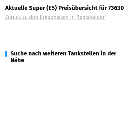
Aktuelle Super (E5) Preisübersicht für 73630
Zurück zu den Ergebnissen in
Remshalden
Suche nach weiteren Tankstellen in der
Nähe
73650
Winterbach
(
3,8
km Entfernung)
71384
Weinstadt
(
3,9
km Entfernung)
73663
Berglen
(
4,9
km Entfernung)
71404
Korb
(
5,2
km Entfernung)
71364
Winnenden
(
6,3
km Entfernung)
73773
Aichwald
(
6,9
km Entfernung)