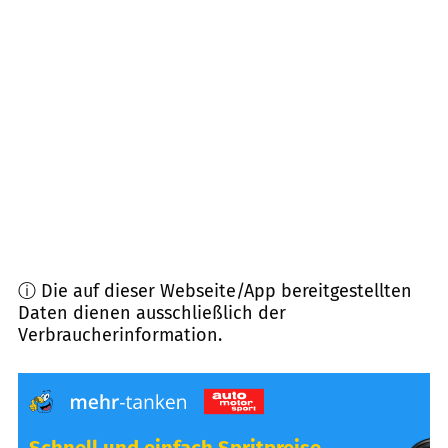
73614
Schorndorf
(
7,2
km Entfernung)
73666
Baltmannsweiler
(
7,4
km Entfernung)
71394
Kernen im Remstal
(
8,2
km Entfernung)
71334
Waiblingen
(
8,3
km Entfernung)
ⓘ Die auf dieser Webseite/App bereitgestellten
Daten dienen ausschließlich der
Verbraucherinformation.
Schnell und einfach Spritpreise