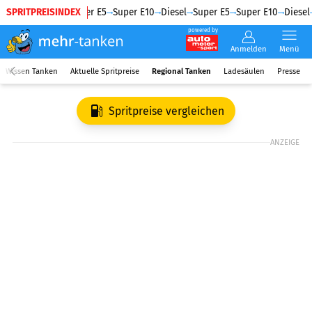
SPRITPREISINDEX
Diesel
Super E5
Super E10
Diesel
Super E5
Super E10
Diesel
powered by
Anmelden
Menü
Wissen Tanken
Aktuelle Spritpreise
Regional Tanken
Ladesäulen
Presse
Spritpreise vergleichen
ANZEIGE