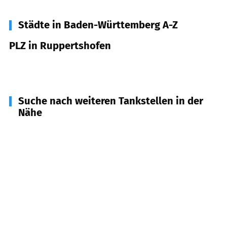
Städte in Baden-Württemberg A-Z
PLZ in Ruppertshofen
73577
Ruppertshofen
Suche nach weiteren Tankstellen in der
Nähe
73565
Spraitbach
(
3,1
km Entfernung)
73568
Durlangen, Weggen-Ziegelhütte, Leinhäusle
(
3,8
km Entfernung)
73569
Eschach, Obergröningen
(
4,7
km
Entfernung)
74417
Gschwend
(
6,1
km Entfernung)