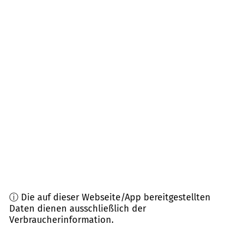
73557
Mutlangen
(
6,5
km Entfernung)
73575
Leinzell
(
6,5
km Entfernung)
73527
Schwäbisch Gmünd, Täferrot
(
7,2
km
Entfernung)
73571
Göggingen
(
7,4
km Entfernung)
73553
Alfdorf, Schillinghof
(
8,2
km Entfernung)
74429
Sulzbach-Laufen
(
8,3
km Entfernung)
ⓘ Die auf dieser Webseite/App bereitgestellten
Daten dienen ausschließlich der
Verbraucherinformation.