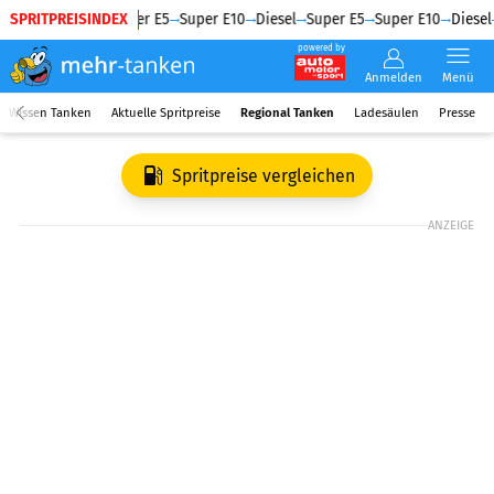
SPRITPREISINDEX
Diesel
Super E5
Super E10
Diesel
Super E5
Super E10
Diesel
powered by
Anmelden
Menü
Wissen Tanken
Aktuelle Spritpreise
Regional Tanken
Ladesäulen
Presse
Spritpreise vergleichen
ANZEIGE