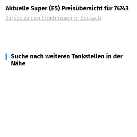
Aktuelle Super (E5) Preisübersicht für 74743
Zurück zu den Ergebnissen in
Seckach
Suche nach weiteren Tankstellen in der
Nähe
74850
Schefflenz
(
4,6
km Entfernung)
74706
Osterburken
(
6,4
km Entfernung)
74740
Adelsheim
(
7,4
km Entfernung)
74255
Roigheim
(
8,2
km Entfernung)
74722
Buchen
(
8,6
km Entfernung)
74834
Elztal
(
9,4
km Entfernung)