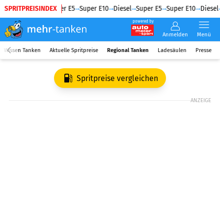
SPRITPREISINDEX
Diesel
Super E5
Super E10
Diesel
Super E5
Super E10
Diesel
powered by
Anmelden
Menü
Wissen Tanken
Aktuelle Spritpreise
Regional Tanken
Ladesäulen
Presse
Spritpreise vergleichen
ANZEIGE