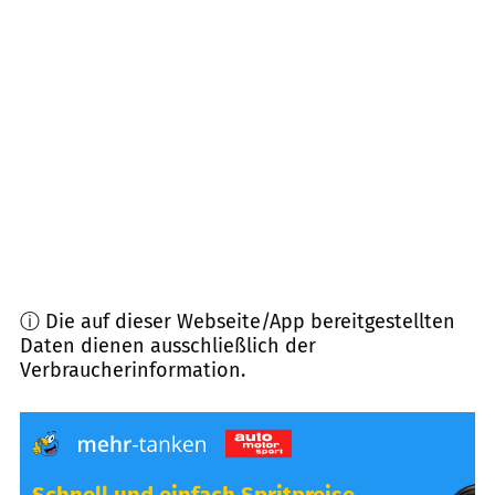
74838
Limbach
(
9,9
km Entfernung)
74749
Rosenberg
(
11,4
km Entfernung)
74842
Billigheim
(
11,7
km Entfernung)
74864
Fahrenbach
(
11,8
km Entfernung)
ⓘ Die auf dieser Webseite/App bereitgestellten
Daten dienen ausschließlich der
Verbraucherinformation.
Schnell und einfach Spritpreise