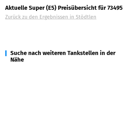
Aktuelle Super (E5) Preisübersicht für 73495
Zurück zu den Ergebnissen in
Stödtlen
Suche nach weiteren Tankstellen in der
Nähe
73497
Tannhausen
(
3,9
km Entfernung)
91614
Mönchsroth
(
4,2
km Entfernung)
73499
Wört
(
4,9
km Entfernung)
91634
Wilburgstetten
(
6,3
km Entfernung)
73488
Ellenberg
(
7,3
km Entfernung)
73485
Unterschneidheim
(
8,1
km Entfernung)