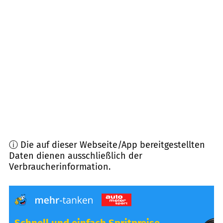
91550
Dinkelsbühl
(
8,4
km Entfernung)
91744
Weiltingen
(
10,6
km Entfernung)
73479
Ellwangen (Jagst)
(
10,6
km Entfernung)
74579
Fichtenau
(
11,4
km Entfernung)
ⓘ Die auf dieser Webseite/App bereitgestellten
Daten dienen ausschließlich der
Verbraucherinformation.
Schnell und einfach Spritpreise