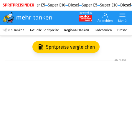
SPRITPREISINDEX
Diesel
Super E5
Super E10
Diesel
Super E5
Super E10
Diesel
powered by
Anmelden
Menü
Wissen Tanken
Aktuelle Spritpreise
Regional Tanken
Ladesäulen
Presse
Spritpreise vergleichen
ANZEIGE