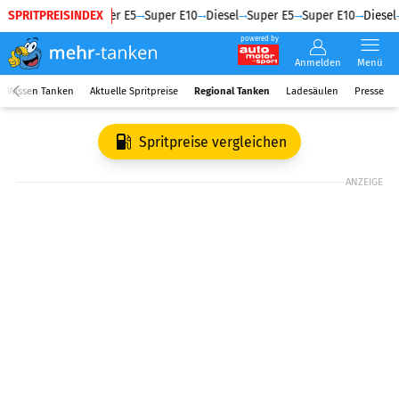
SPRITPREISINDEX
Diesel
Super E5
Super E10
Diesel
Super E5
Super E10
Diesel
powered by
Anmelden
Menü
Wissen Tanken
Aktuelle Spritpreise
Regional Tanken
Ladesäulen
Presse
Spritpreise vergleichen
ANZEIGE