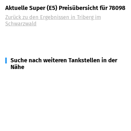
Aktuelle Super (E5) Preisübersicht für 78098
Zurück zu den Ergebnissen in
Triberg im
Schwarzwald
Suche nach weiteren Tankstellen in der
Nähe
78141
Schönwald im Schwarzwald
(
5,6
km
Entfernung)
78112
St. Georgen
(
5,6
km Entfernung)
78136
Schonach im Schwarzwald
(
5,9
km
Entfernung)
78132
Hornberg
(
7,0
km Entfernung)