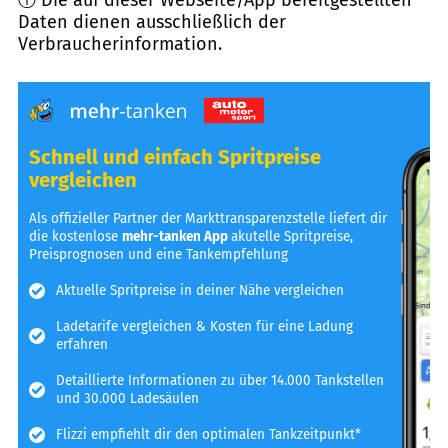
Daten dienen ausschließlich der
Verbraucherinformation.
Schnell und einfach Spritpreise
vergleichen
Als offizieller Partner der Markttransparenzstelle liefert dir
die kostenlose
mehr-tanken App
akutelle Spritpreise,
Preisprognosen und eine Tankempfehlung
Aktuelle Spritpreise in deiner Nähe vergleichen
Ladetarife vergleichen & Kosten für eine Ladung
erfahren
Detaillierte Informationen zu über 14.000 Tankstellen
und 30.000 Ladesäulen
Flizzi empfiehlt dir den optimalen Tankzeitpunkt*