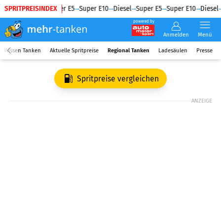
SPRITPREISINDEX
Diesel
Super E5
Super E10
Diesel
Super E5
Super E10
Diesel
powered by
Anmelden
Menü
Wissen Tanken
Aktuelle Spritpreise
Regional Tanken
Ladesäulen
Presse
Spritpreise vergleichen
ANZEIGE