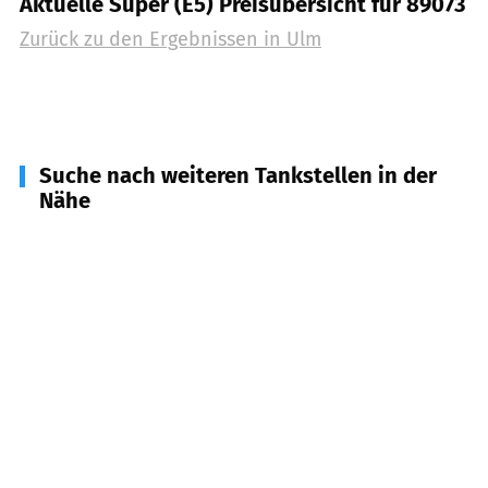
Aktuelle Super (E5) Preisübersicht für 89073
Zurück zu den Ergebnissen in
Ulm
Suche nach weiteren Tankstellen in der
Nähe
89231
Neu-Ulm
(
2,8
km Entfernung)
89233
Neu-Ulm
(
5,6
km Entfernung)
89275
Elchingen
(
8,0
km Entfernung)
89291
Holzheim
(
8,6
km Entfernung)
89171
Illerkirchberg
(
9,0
km Entfernung)
89179
Beimerstetten
(
9,2
km Entfernung)
89134
Blaustein
(
10,3
km Entfernung)