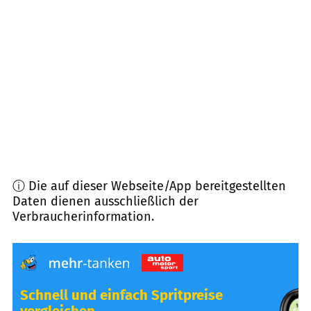
89250
Senden
(
10,4
km Entfernung)
89278
Nersingen
(
10,5
km Entfernung)
89182
Bernstadt
(
11,4
km Entfernung)
ⓘ Die auf dieser Webseite/App bereitgestellten
Daten dienen ausschließlich der
Verbraucherinformation.
Schnell und einfach Spritpreise
vergleichen