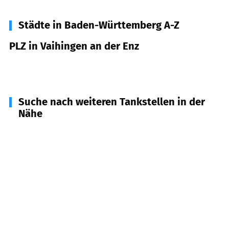
Städte in Baden-Württemberg A-Z
PLZ in Vaihingen an der Enz
71665
Vaihingen an der Enz
Suche nach weiteren Tankstellen in der
Nähe
74372
Sersheim
(
4,0
km Entfernung)
71739
Oberriexingen
(
4,3
km Entfernung)
75428
Illingen
(
5,4
km Entfernung)
74343
Sachsenheim
(
6,5
km Entfernung)
71735
Eberdingen
(
7,1
km Entfernung)
75417
Mühlacker
(
7,9
km Entfernung)