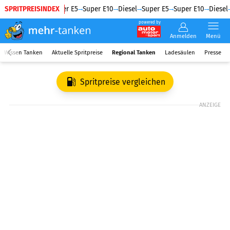
SPRITPREISINDEX
Diesel
Super E5
Super E10
Diesel
Super E5
Super E10
Diesel
powered by
Anmelden
Menü
Wissen Tanken
Aktuelle Spritpreise
Regional Tanken
Ladesäulen
Presse
Spritpreise vergleichen
ANZEIGE