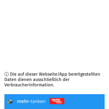
71706
Markgröningen
(
8,6
km Entfernung)
74392
Freudental
(
9,3
km Entfernung)
75446
Wiernsheim
(
9,4
km Entfernung)
71282
Hemmingen
(
9,9
km Entfernung)
ⓘ Die auf dieser Webseite/App bereitgestellten
Daten dienen ausschließlich der
Verbraucherinformation.