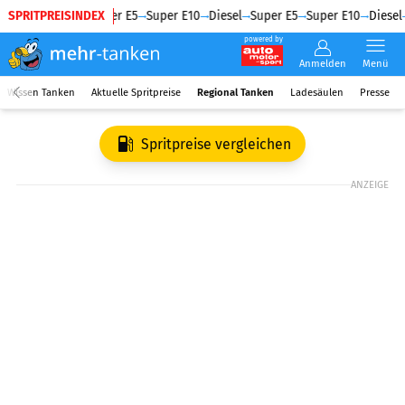
SPRITPREISINDEX
Diesel
Super E5
Super E10
Diesel
Super E5
Super E10
Diesel
powered by
Anmelden
Menü
Wissen Tanken
Aktuelle Spritpreise
Regional Tanken
Ladesäulen
Presse
Spritpreise vergleichen
ANZEIGE