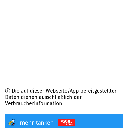
79283
Bollschweil
(
9,4
km Entfernung)
79289
Horben
(
10,5
km Entfernung)
79294
Sölden
(
11,4
km Entfernung)
79299
Wittnau
(
11,7
km Entfernung)
79238
Ehrenkirchen
(
11,8
km Entfernung)
ⓘ Die auf dieser Webseite/App bereitgestellten
Daten dienen ausschließlich der
Verbraucherinformation.