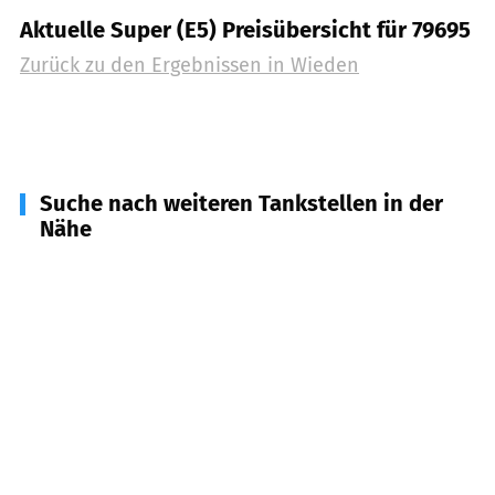
Aktuelle Super (E5) Preisübersicht für 79695
Zurück zu den Ergebnissen in
Wieden
Suche nach weiteren Tankstellen in der
Nähe
79694
Utzenfeld
(
3,8
km Entfernung)
79244
Münstertal
(
5,2
km Entfernung)
79674
Todtnau
(
5,7
km Entfernung)
79677
Schönau im Schwarzwald
(
6,3
km
Entfernung)
79254
Oberried
(
8,7
km Entfernung)