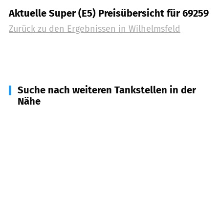
Aktuelle Super (E5) Preisübersicht für 69259
Zurück zu den Ergebnissen in
Wilhelmsfeld
Suche nach weiteren Tankstellen in der
Nähe
69250
Schönau
(
3,6
km Entfernung)
69253
Heiligkreuzsteinach
(
3,7
km Entfernung)
69198
Schriesheim
(
4,8
km Entfernung)
69118
Heidelberg
(
5,3
km Entfernung)
69121
Heidelberg
(
6,4
km Entfernung)
69221
Dossenheim
(
6,6
km Entfernung)