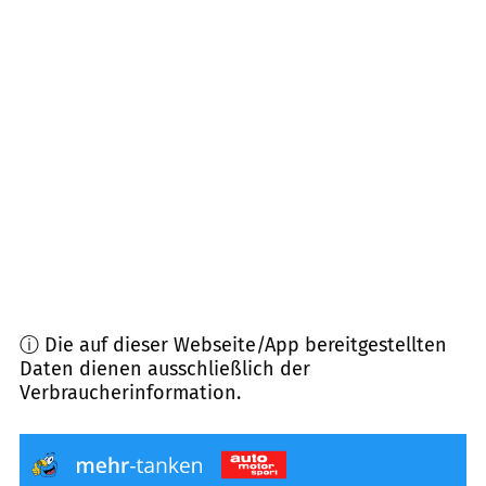
69517
Gorxheimertal
(
7,5
km Entfernung)
69239
Neckarsteinach
(
7,7
km Entfernung)
69434
Hirschhorn, Brombach, Heddesbach
(
7,8
km
Entfernung)
69120
Heidelberg
(
8,0
km Entfernung)
ⓘ Die auf dieser Webseite/App bereitgestellten
Daten dienen ausschließlich der
Verbraucherinformation.