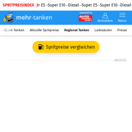
SPRITPREISINDEX
Diesel
Super E5
Super E10
Diesel
Super E5
Super E10
Diesel
powered by
Anmelden
Menü
Wissen Tanken
Aktuelle Spritpreise
Regional Tanken
Ladesäulen
Presse
Spritpreise vergleichen
ANZEIGE