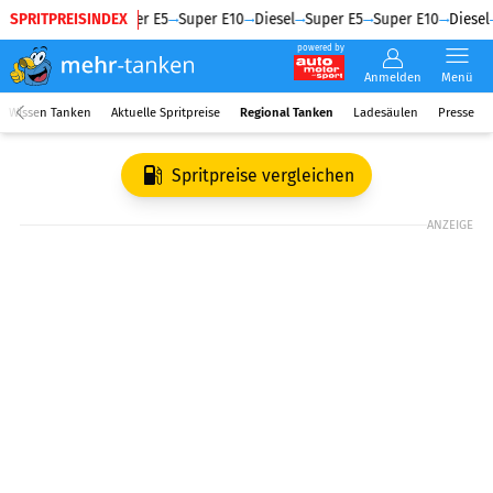
SPRITPREISINDEX
Diesel
Super E5
Super E10
Diesel
Super E5
Super E10
Diesel
powered by
Anmelden
Menü
Wissen Tanken
Aktuelle Spritpreise
Regional Tanken
Ladesäulen
Presse
Spritpreise vergleichen
ANZEIGE