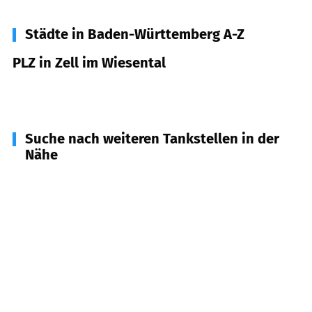
Städte in Baden-Württemberg A-Z
PLZ in Zell im Wiesental
79669
Zell im Wiesental
Suche nach weiteren Tankstellen in der
Nähe
79688
Hausen im Wiesental
(
4,2
km Entfernung)
79650
Schopfheim
(
5,1
km Entfernung)
79685
Häg-Ehrsberg
(
5,8
km Entfernung)
79692
Kleines Wiesental
(
6,1
km Entfernung)
79686
Hasel
(
6,7
km Entfernung)
79677
Schönau im Schwarzwald
(
8,0
km