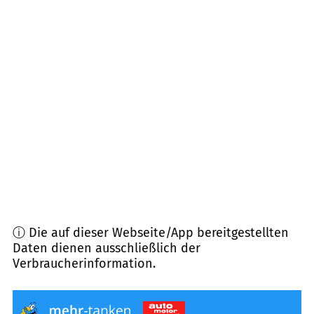
Entfernung)
79585
Steinen
(
9,8
km Entfernung)
79689
Maulburg
(
10,2
km Entfernung)
79682
Todtmoos
(
10,7
km Entfernung)
79429
Malsburg-Marzell
(
11,1
km Entfernung)
ⓘ Die auf dieser Webseite/App bereitgestellten
Daten dienen ausschließlich der
Verbraucherinformation.